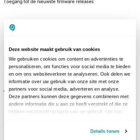
Toegang tot de nieuwste firmware releases
PRODUCT DETAILS
Merk
Aruba Networks
Deze website maakt gebruik van cookies
Artikelnummer
R4G90AAE
We gebruiken cookies om content en advertenties te
EAN
0190017431635
personaliseren, om functies voor social media te bieden
en om ons websiteverkeer te analyseren. Ook delen we
informatie over uw gebruik van onze site met onze
Alternatieve producten vergelijken
partners voor social media, adverteren en analyse.
Deze partners kunnen deze gegevens combineren met
andere informatie die u aan ze heeft verstrekt of die ze
hebben verzameld op basis van uw gebruik van hun
Huidig product
services.
Details tonen