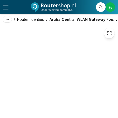
137,07
excl. btw
165,85
incl. btw
/
Router licenties
/
Aruba Central WLAN Gateway Foundation