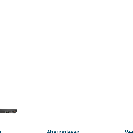
s
Alternatieven
Vee