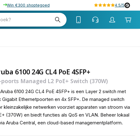
Win €300 shoptegoed
4.5/5
tw
zoek?
tw
uba 6100 24G CL4 PoE 4SFP+
-poorts Managed L2 PoE+ Switch (370W)
Aruba 6100 24G CL4 PoE 4SFP+ is een Layer 2 switch met
 Gigabit Ethernetpoorten en 4x SFP+. De managed switch
r kleinzakelijke netwerken voorziet apparaten van stroom via
+ (370W) en biedt functies als QoS en VLAN. Beheer lokaal
via Aruba Central, een cloud-based managementplatform.