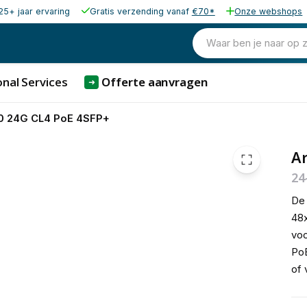
25+ jaar ervaring
Gratis verzending vanaf
€70*
Onze webshops
1.278,77
excl. b
1.547,31
Waar ben je naar op 
incl. b
nal Services
Offerte aanvragen
➜
0 24G CL4 PoE 4SFP+
Ar
24
De 
48x
voo
PoE
of 