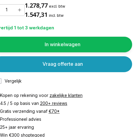
1.278,77
excl. btw
1.547,31
incl. btw
ertijd 1 tot 3 werkdagen
In winkelwagen
Vraag offerte aan
Vergelijk
Kopen op rekening voor
zakelijke klanten
4.5 / 5 op basis van
200+ reviews
Gratis verzending vanaf
€70*
Professioneel advies
25+ jaar ervaring
Win €300 shoptegoed