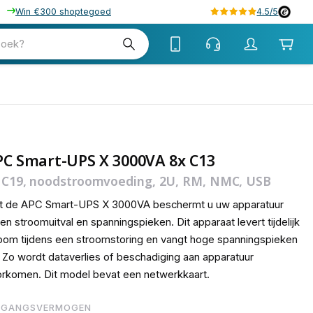
Win €300 shoptegoed
4.5/5
zoek?
PC Smart-UPS X 3000VA 8x C13
 C19, noodstroomvoeding, 2U, RM, NMC, USB
t de APC Smart-UPS X 3000VA beschermt u uw apparatuur
en stroomuitval en spanningspieken. Dit apparaat levert tijdelijk
oom tijdens een stroomstoring en vangt hoge spanningspieken
 Zo wordt dataverlies of beschadiging aan apparatuur
rkomen. Dit model bevat een netwerkkaart.
TGANGSVERMOGEN