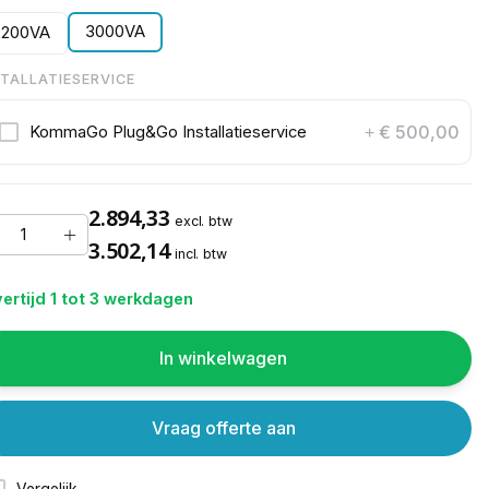
3000VA
2200VA
STALLATIESERVICE
€ 500,00
KommaGo Plug&Go Installatieservice
+
2.894,33
excl. btw
3.502,14
incl. btw
ertijd 1 tot 3 werkdagen
In winkelwagen
Vraag offerte aan
Vergelijk