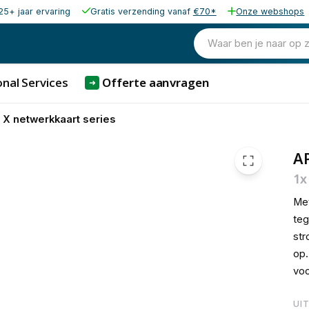
25+ jaar ervaring
Gratis verzending vanaf
€70*
Onze webshops
€ 3.423,56
Waar ben je naar op 
nal Services
Offerte aanvragen
➜
X netwerkkaart series
A
1x
Me
teg
str
op.
voo
UI