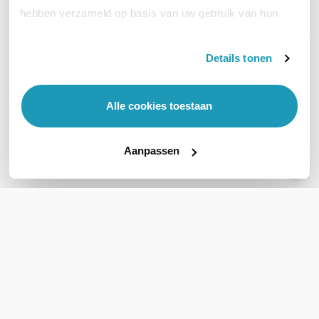
hebben verzameld op basis van uw gebruik van hun
services.
Details tonen
Alle cookies toestaan
APC Service Pack 06
APC APCRBC140 Accu
Extended Warranty 3 jaar
2 stuks
Aanpassen
1.081,82
641,37
excl. btw
excl. btw
1.309,00
776,06
incl. btw
incl. btw
Levertijd 1 tot 3 werkdagen
Levertijd 1 tot 3 werkdagen
Vergelijk
Vergelijk
WIL JIJ ADVIES OP MAAT?
Vraag het onze experts!