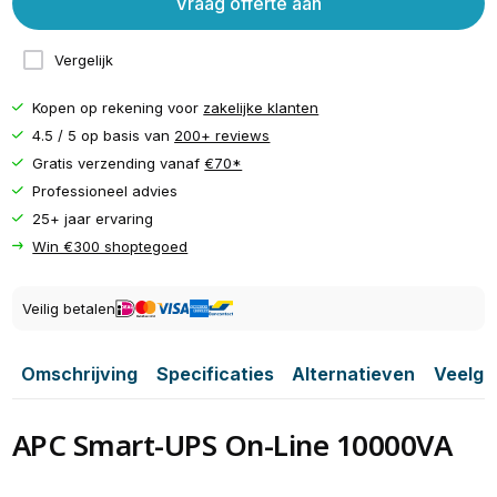
Vraag offerte aan
Vergelijk
Kopen op rekening voor
zakelijke klanten
4.5 / 5 op basis van
200+ reviews
Gratis verzending vanaf
€70*
Professioneel advies
25+ jaar ervaring
Win €300 shoptegoed
Veilig betalen
Omschrijving
Specificaties
Alternatieven
Veelge
APC Smart-UPS On-Line 10000VA