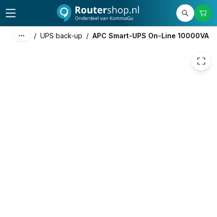
8.062,15
excl. btw
9.755,20
incl. btw
/
UPS back-up
/
APC Smart-UPS On-Line 10000VA