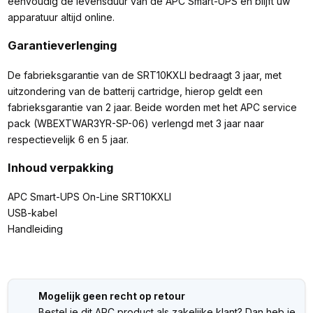
eenvoudig de levensduur van de APC Smart-UPS en blijft uw
apparatuur altijd online.
Garantieverlenging
De fabrieksgarantie van de SRT10KXLI bedraagt 3 jaar, met
uitzondering van de batterij cartridge, hierop geldt een
fabrieksgarantie van 2 jaar. Beide worden met het APC service
pack (WBEXTWAR3YR-SP-06) verlengd met 3 jaar naar
respectievelijk 6 en 5 jaar.
Inhoud verpakking
APC Smart-UPS On-Line SRT10KXLI
USB-kabel
Handleiding
Mogelijk geen recht op retour
Bestel je dit APC product als zakelijke klant? Dan heb je