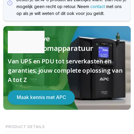
mogelijk geen recht op retour. Neem
contact
met ons
op als je wilt weten of dit ook voor jou geldt.
Kwalitatieve
(nood)stroomapparatuur
Van UPS en PDU tot serverkasten en
garanties; jouw complete oplossing van
A tot Z
Maak kennis met APC
PRODUCT DETAILS