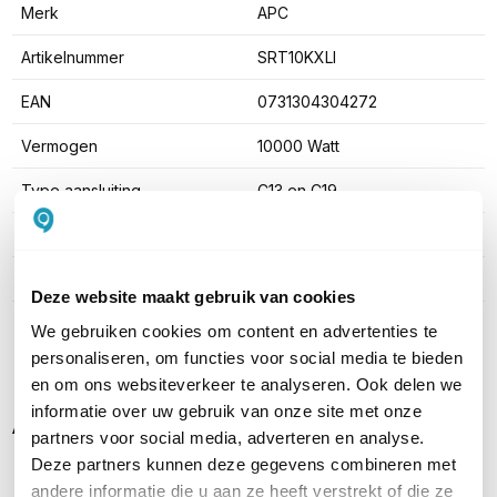
Merk
APC
Artikelnummer
SRT10KXLI
EAN
0731304304272
Vermogen
10000 Watt
Type aansluiting
C13 en C19
Uitgangsvermogen
10000VA
Auto shutdown
Ja
Deze website maakt gebruik van cookies
We gebruiken cookies om content en advertenties te
Toon meer
personaliseren, om functies voor social media te bieden
en om ons websiteverkeer te analyseren. Ook delen we
informatie over uw gebruik van onze site met onze
Alternatieven
partners voor social media, adverteren en analyse.
Deze partners kunnen deze gegevens combineren met
andere informatie die u aan ze heeft verstrekt of die ze