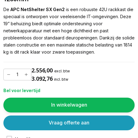
De
APC
NetShelter
SX
Gen2
is
een
robuuste
42U
rackkast
die
speciaal
is
ontworpen
voor
veeleisende
IT
-
omgevingen
.
Deze
19
”
behuizing
biedt
optimale
ondersteuning
voor
netwerkapparatuur
met
een
hoge
dichtheid
en
past
probleemloos
door
standaard
deuropeningen
.
Dankzij
de
solide
stalen
constructie
en
een
maximale
statische
belasting
van
1814
kg
is
dit
rack
klaar
voor
zware
toepassingen
.
2.556,00
excl. btw
3.092,76
incl. btw
Bel voor levertijd
In winkelwagen
Vraag offerte aan