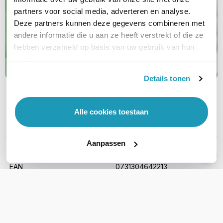
partners voor social media, adverteren en analyse.
garanties; jouw complete oplossing van
Deze partners kunnen deze gegevens combineren met
A tot Z
andere informatie die u aan ze heeft verstrekt of die ze
hebben verzameld op basis van uw gebruik van hun
Maak kennis met APC
services.
Details tonen
PRODUCT DETAILS
Alle cookies toestaan
Merk
APC
Aanpassen
Artikelnummer
AR3350B2
EAN
0731304642213
WIL JIJ ADVIES OP MAAT?