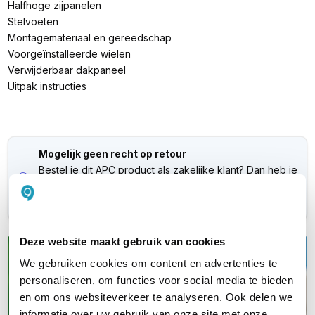
Halfhoge zijpanelen
Stelvoeten
Montagemateriaal en gereedschap
Voorgeïnstalleerde wielen
Verwijderbaar dakpaneel
Uitpak instructies
Mogelijk geen recht op retour
Bestel je dit APC product als zakelijke klant? Dan heb je
mogelijk geen recht op retour. Neem
contact
met ons
op als je wilt weten of dit ook voor jou geldt.
Deze website maakt gebruik van cookies
Kwalitatieve
We gebruiken cookies om content en advertenties te
(nood)stroomapparatuur
personaliseren, om functies voor social media te bieden
en om ons websiteverkeer te analyseren. Ook delen we
Van UPS en PDU tot serverkasten en
informatie over uw gebruik van onze site met onze