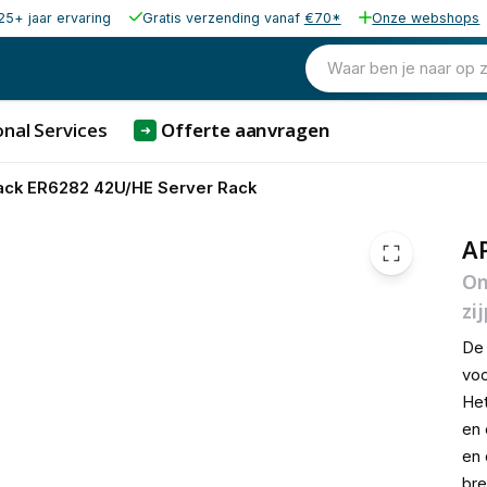
25+ jaar ervaring
Gratis verzending vanaf
€70*
Onze webshops
1.033,60
excl. b
1.250,66
Waar ben je naar op 
incl. b
nal Services
Offerte aanvragen
➜
ack ER6282 42U/HE Server Rack
AP
On
zi
D
voo
Het
en 
en 
bre