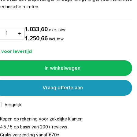
technische ruimten.
1.033,60
excl. btw
1.250,66
incl. btw
 voor levertijd
In winkelwagen
Vraag offerte aan
Vergelijk
Kopen op rekening voor
zakelijke klanten
4.5 / 5 op basis van
200+ reviews
Gratis verzending vanaf
€70*