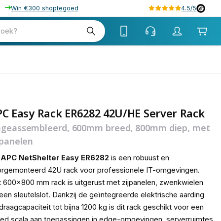
Win €300 shoptegoed
4.5/5
tw
zoek?
tw
C Easy Rack ER6282 42U/HE Server Rack
geassembleerd, 600mm breed, 800mm diep, met
jpanelen
e
APC NetShelter Easy ER6282
is een robuust en
rgemonteerd 42U rack voor professionele IT-omgevingen.
 600x800 mm rack is uitgerust met zijpanelen, zwenkwielen
een sleutelslot. Dankzij de geïntegreerde elektrische aarding
draagcapaciteit tot bijna 1200 kg is dit rack geschikt voor een
ed scala aan toepassingen in edge-omgevingen, serverruimtes