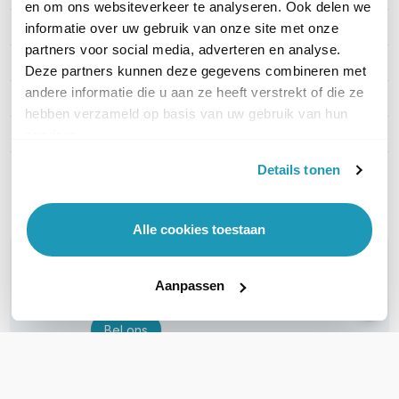
en om ons websiteverkeer te analyseren. Ook delen we
EAN
0731304327790
informatie over uw gebruik van onze site met onze
partners voor social media, adverteren en analyse.
Stekkertype ingang
IEC 320 C14
Deze partners kunnen deze gegevens combineren met
andere informatie die u aan ze heeft verstrekt of die ze
Type uitgangen
C13
hebben verzameld op basis van uw gebruik van hun
Montage
Rack mountable; ZeroU + 1U
services.
Details tonen
Toon meer
Alle cookies toestaan
WIL JIJ ADVIES OP MAAT?
Vraag het onze experts!
Aanpassen
Bel ons
E-mail