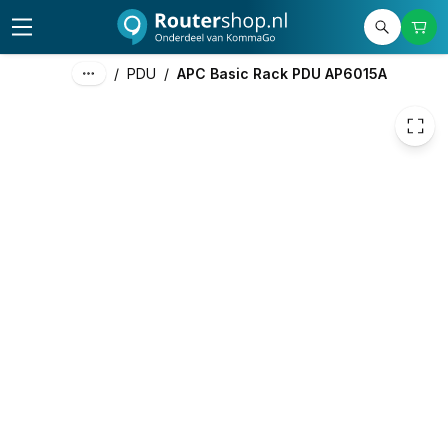
71,00
excl. btw
85,91
incl. btw
/
PDU
/
APC Basic Rack PDU AP6015A