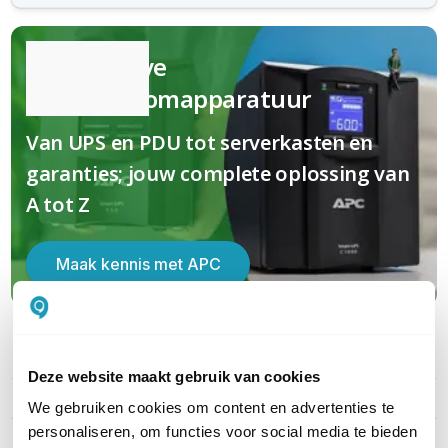
Kwalitatieve
(nood)stroomapparatuur
Van UPS en PDU tot serverkasten en
garanties; jouw complete oplossing van
A tot Z
Maak kennis met APC
PRODUCT DETAILS
Deze website maakt gebruik van cookies
Merk
APC
We gebruiken cookies om content en advertenties te
personaliseren, om functies voor social media te bieden
Artikelnummer
AP6015A