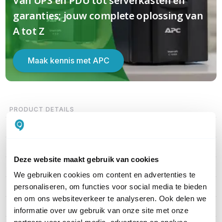
Van UPS en PDU tot serverkasten en
garanties; jouw complete oplossing van
A tot Z
Maak kennis met APC
PRODUCT DETAILS
Merk
APC
Artikelnummer
BX1600MI-GR
Deze website maakt gebruik van cookies
EAN
0731304410874
We gebruiken cookies om content en advertenties te
Vermogen
900 Watt
personaliseren, om functies voor social media te bieden
en om ons websiteverkeer te analyseren. Ook delen we
Type aansluiting
Schuko
informatie over uw gebruik van onze site met onze