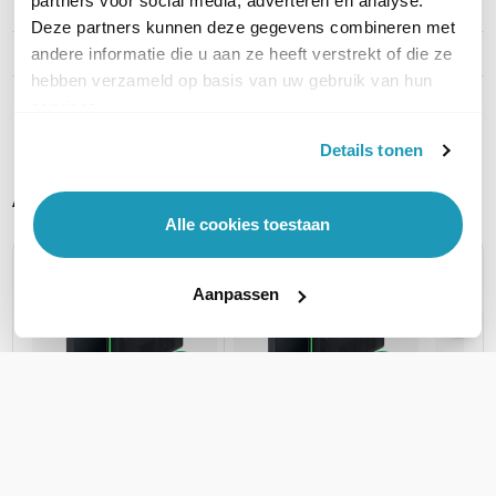
partners voor social media, adverteren en analyse.
Uitgangsvermogen
1600VA
Deze partners kunnen deze gegevens combineren met
Auto shutdown
Ja
andere informatie die u aan ze heeft verstrekt of die ze
hebben verzameld op basis van uw gebruik van hun
services.
Toon meer
Details tonen
Alternatieve producten vergelijken
Alle cookies toestaan
Huidig product
Aanpassen
APC Back-UPS
APC B
APC Back-UPS
1200VA BX1200MI-
2200V
1600VA BX1600MI-