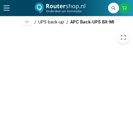
€ 72,22
/
UPS back-up
/
APC Back-UPS BX-MI