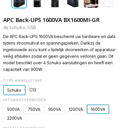
APC Back-UPS 1600VA BX1600MI-GR
4x Schuko, USB
De APC Back-UPS 1600VA beschermt uw hardware en data
tijdens stroomuitval en spanningspieken. Dankzij de
ingebouwde accu kunt u tijdelijk doorwerken of apparatuur
veilig afsluiten zodat er geen gegevens verloren gaan. Dit
model beschikt over 4 Schuko aansluitingen en heeft een
capaciteit van 900W.
TYPE AANSLUITING
C13
Schuko
UITGANGSVERMOGEN
500VA
750VA
950VA
1200VA
1600VA
2200VA