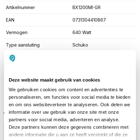
Artikelnummer
BX1200MI-GR
EAN
0731304410867
Vermogen
640 Watt
Type aansluiting
Schuko
Uitgangsvermogen
1200VA
Auto shutdown
Ja
Deze website maakt gebruik van cookies
Toon meer
We gebruiken cookies om content en advertenties te
personaliseren, om functies voor social media te bieden
en om ons websiteverkeer te analyseren. Ook delen we
Alternatieve producten vergelijken
informatie over uw gebruik van onze site met onze
partners voor social media, adverteren en analyse.
Deze partners kunnen deze gegevens combineren met
andere informatie die u aan ze heeft verstrekt of die ze
Huidig product