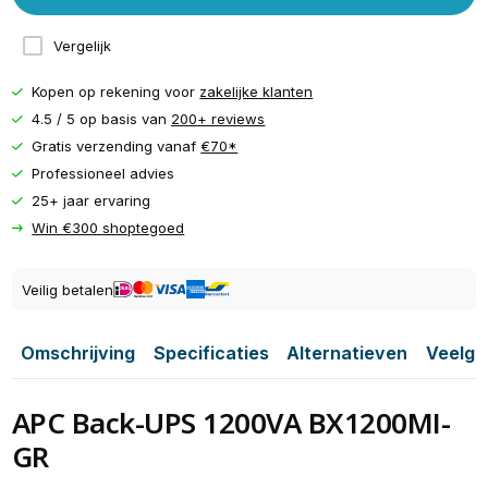
Vergelijk
Kopen op rekening voor
zakelijke klanten
4.5 / 5 op basis van
200+ reviews
Gratis verzending vanaf
€70*
Professioneel advies
25+ jaar ervaring
Win €300 shoptegoed
Veilig betalen
Omschrijving
Specificaties
Alternatieven
Veelge
APC Back-UPS 1200VA BX1200MI-
GR