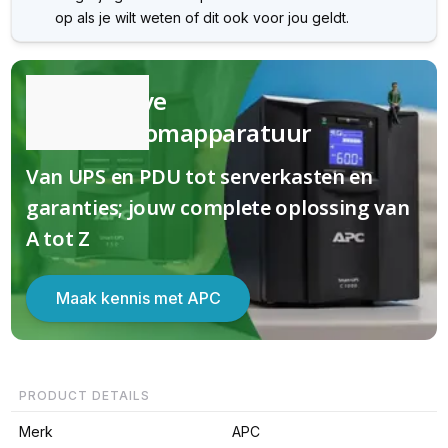
op als je wilt weten of dit ook voor jou geldt.
Kwalitatieve
(nood)stroomapparatuur
Van UPS en PDU tot serverkasten en
garanties; jouw complete oplossing van
A tot Z
Maak kennis met APC
PRODUCT DETAILS
Merk
APC