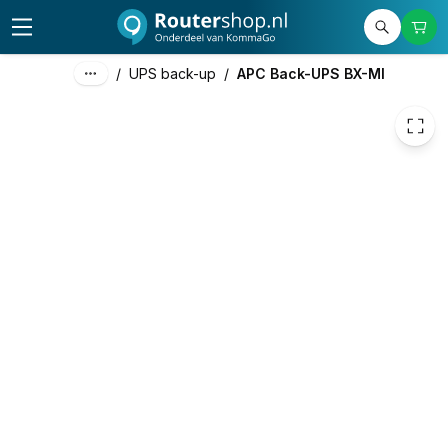
€ 72,22
/
UPS back-up
/
APC Back-UPS BX-MI