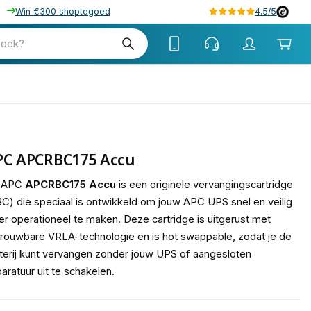
Win €300 shoptegoed
4.5/5
tw
zoek?
tw
PC APCRBC175 Accu
 APC
APCRBC175 Accu
is een originele vervangingscartridge
C) die speciaal is ontwikkeld om jouw APC UPS snel en veilig
r operationeel te maken. Deze cartridge is uitgerust met
rouwbare VRLA-technologie en is hot swappable, zodat je de
terij kunt vervangen zonder jouw UPS of aangesloten
aratuur uit te schakelen.