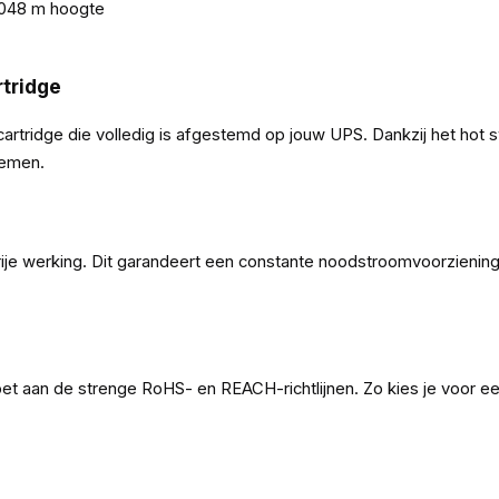
 3048 m hoogte
rtridge
tridge die volledig is afgestemd op jouw UPS. Dankzij het hot s
temen.
vrije werking. Dit garandeert een constante noodstroomvoorzieni
an de strenge RoHS- en REACH-richtlijnen. Zo kies je voor een ve