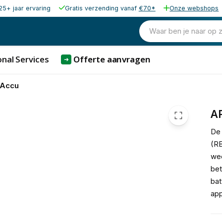
25+ jaar ervaring
Gratis verzending vanaf
€70*
Onze webshops
36,60
excl. b
44,29
Waar ben je naar op 
incl. b
nal Services
Offerte aanvragen
➜
 Accu
A
De
(RB
wee
bet
bat
app