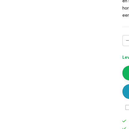
en 
hor
een
Lev