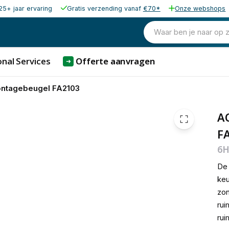
25+ jaar ervaring
Gratis verzending vanaf
€70*
Onze webshops
38,73
excl. b
46,86
Waar ben je naar op 
incl. b
nal Services
Offerte aanvragen
➜
ontagebeugel FA2103
A
F
6H
D
keu
zon
rui
rui