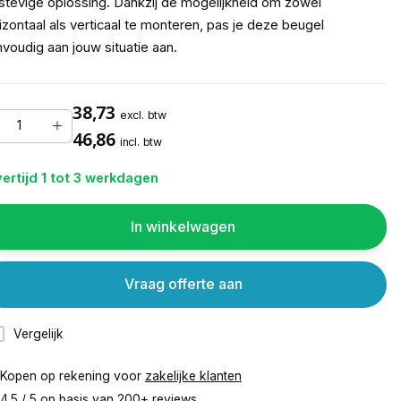
stevige oplossing. Dankzij de mogelijkheid om zowel
izontaal als verticaal te monteren, pas je deze beugel
voudig aan jouw situatie aan.
38,73
excl. btw
46,86
incl. btw
ertijd 1 tot 3 werkdagen
In winkelwagen
Vraag offerte aan
Vergelijk
Kopen op rekening voor
zakelijke klanten
4.5 / 5 op basis van
200+ reviews