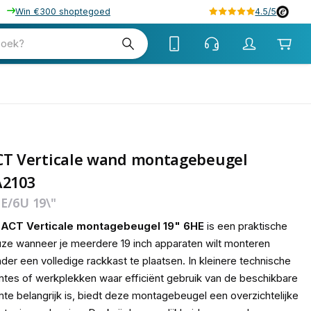
Win €300 shoptegoed
4.5/5
tw
zoek?
tw
CT Verticale wand montagebeugel
A2103
E/6U 19\"
e
ACT Verticale montagebeugel 19" 6HE
is een praktische
ze wanneer je meerdere 19 inch apparaten wilt monteren
der een volledige rackkast te plaatsen. In kleinere technische
mtes of werkplekken waar efficiënt gebruik van de beschikbare
mte belangrijk is, biedt deze montagebeugel een overzichtelijke