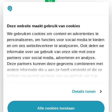
Ubiquiti UniFi Cloud
Gateway Max
Deze website maakt gebruik van cookies
2.5G router, met ingebouwde
We gebruiken cookies om content en advertenties te
512GB SSD
personaliseren, om functies voor social media te bieden
270,59
excl. btw
en om ons websiteverkeer te analyseren. Ook delen we
327,41
incl. btw
informatie over uw gebruik van onze site met onze
Op werkdagen voor 21:00
partners voor social media, adverteren en analyse.
besteld, morgen in huis
Deze partners kunnen deze gegevens combineren met
Vergelijk
andere informatie die u aan ze heeft verstrekt of die ze
hebben verzameld op basis van uw gebruik van hun
services.
WIL JIJ ADVIES OP MAAT?
Vraag het onze experts!
Details tonen
Bel ons
Alle cookies toestaan