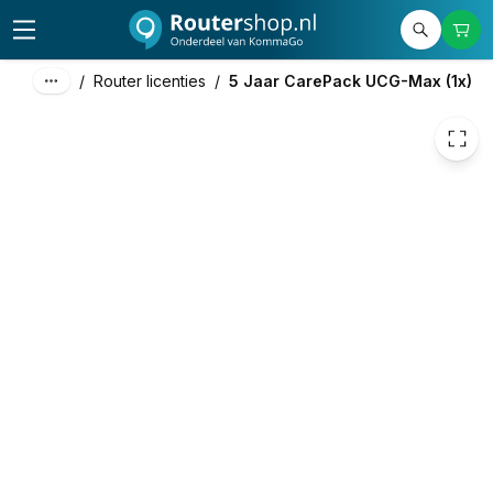
66,00
excl. btw
79,86
incl. btw
/
Router licenties
/
5 Jaar CarePack UCG-Max (1x)