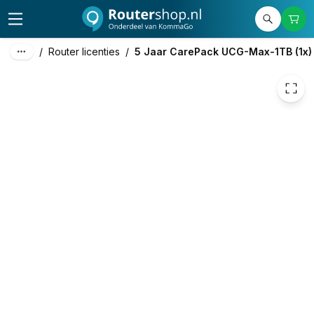
79,00
excl. btw
95,59
incl. btw
/
Router licenties
/
5 Jaar CarePack UCG-Max-1TB (1x)