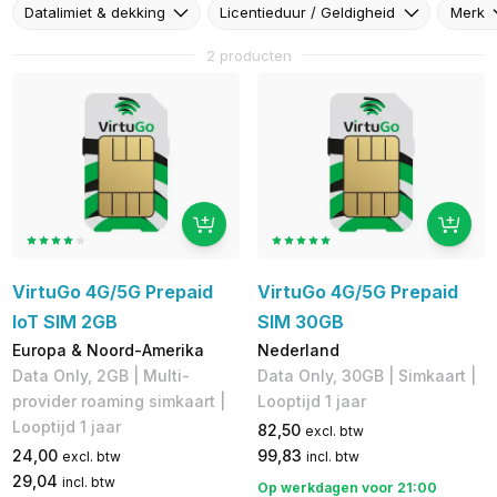
Datalimiet & dekking
Licentieduur / Geldigheid
Merk
2 producten
VirtuGo 4G/5G Prepaid
VirtuGo 4G/5G Prepaid
IoT SIM 2GB
SIM 30GB
Europa & Noord-Amerika
Nederland
Data Only, 2GB | Multi-
Data Only, 30GB | Simkaart |
provider roaming simkaart |
Looptijd 1 jaar
Looptijd 1 jaar
82,50
excl. btw
24,00
99,83
excl. btw
incl. btw
29,04
incl. btw
Op werkdagen voor 21:00