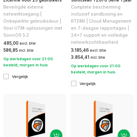
Beveiligde externe
Complete bescherming
netwerktoegang |
inclusief sandboxing en
Onbeperkte gebruiksduur |
RTDMI | Cloud Management
Voor UTM-oplossingen met
en 7-daagse rapportages |
SonicOS 5.2
24x7 support en volledige
netwerkzichtbaarheid
485,00
excl. btw
586,85
3.185,46
incl. btw
excl. btw
3.854,41
incl. btw
Op werkdagen voor 21:00
besteld, morgen in huis
Op werkdagen voor 21:00
besteld, morgen in huis
Vergelijk
Vergelijk