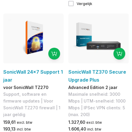
Vergelijk
SonicWall 24x7 Support 1
SonicWall TZ370 Secure
jaar
Upgrade Plus
voor SonicWall TZ270
Advanced Edition 2 jaar
Support, software en
Maximale snelheid: 3000
firmware updates | Voor
Mbps | UTM-snelheid: 1000
SonicWall TZ270 firewall | 1
Mbps | IPSec VPN clients: 5
jaar geldig
(max. 200)
159,61
1.327,60
excl. btw
excl. btw
193,13
1.606,40
incl. btw
incl. btw