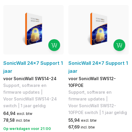
SonicWall 24x7 Support 1
SonicWall 24x7 Support 1
jaar
jaar
voor SonicWall SWS14-24
voor SonicWall SWS12-
Support, software en
10FPOE
firmware updates |
Support, software en
Voor SonicWall SWS14-24
firmware updates |
switch | 1 jaar geldig
Voor SonicWall SWS12-
10FPOE switch | 1 jaar geldig
64,94
excl. btw
78,58
55,94
incl. btw
excl. btw
67,69
incl. btw
Op werkdagen voor 21:00