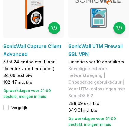
SonicWall Capture Client
SonicWall UTM Firewall
Advanced
SSL VPN
5 tot 24 endpoints, 1 jaar
Licentie voor 10 gebruikers
(licentie voor 1 endpoint)
Beveiligde externe
84,69
netwerktoegang |
excl. btw
102,47
Onbeperkte gebruiksduur |
incl. btw
Voor UTM-oplossingen met
Op werkdagen voor 21:00
SonicOS 5.2
besteld, morgen in huis
288,69
excl. btw
Vergelijk
349,31
incl. btw
Op werkdagen voor 21:00
besteld, morgen in huis