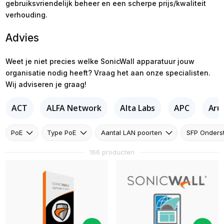
gebruiksvriendelijk beheer en een scherpe prijs/kwaliteit
verhouding.
Advies
Weet je niet precies welke SonicWall apparatuur jouw
organisatie nodig heeft? Vraag het aan onze specialisten.
Wij adviseren je graag!
ACT
ALFA Network
Alta Labs
APC
Aru
PoE
Type PoE
Aantal LAN poorten
SFP Onders
166 producten