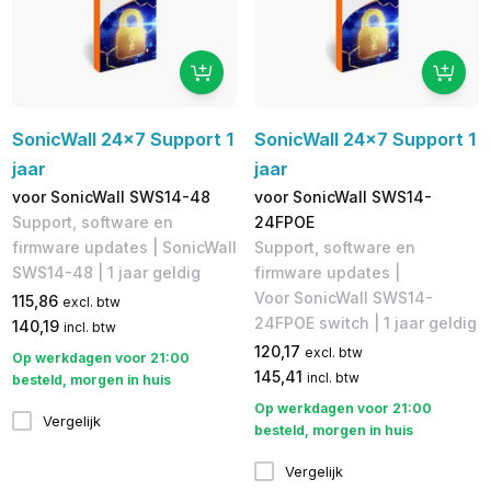
SonicWall 24x7 Support 1
SonicWall 24x7 Support 1
jaar
jaar
voor SonicWall SWS14-48
voor SonicWall SWS14-
Support, software en
24FPOE
firmware updates | SonicWall
Support, software en
SWS14-48 | 1 jaar geldig
firmware updates |
Voor SonicWall SWS14-
115,86
excl. btw
24FPOE switch | 1 jaar geldig
140,19
incl. btw
120,17
excl. btw
Op werkdagen voor 21:00
145,41
incl. btw
besteld, morgen in huis
Op werkdagen voor 21:00
Vergelijk
besteld, morgen in huis
Vergelijk