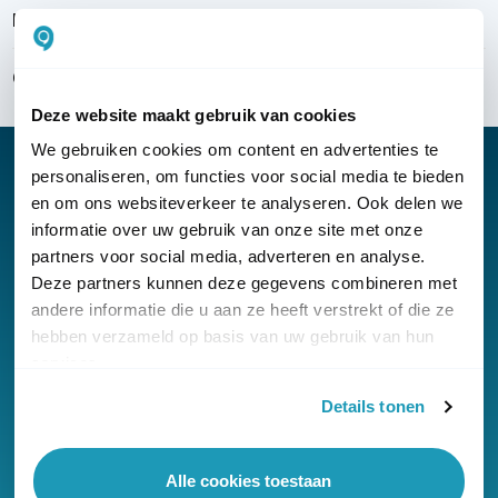
Bezorgen & installeren
Over KommaGo
Deze website maakt gebruik van cookies
We gebruiken cookies om content en advertenties te
personaliseren, om functies voor social media te bieden
en om ons websiteverkeer te analyseren. Ook delen we
informatie over uw gebruik van onze site met onze
Nieuwsbrief
partners voor social media, adverteren en analyse.
Klantenservice
Deze partners kunnen deze gegevens combineren met
andere informatie die u aan ze heeft verstrekt of die ze
hebben verzameld op basis van uw gebruik van hun
services.
Details tonen
© Copyright KommaGo
Alle cookies toestaan
Algemene voorwaarden