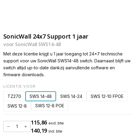
SonicWall 24x7 Support 1 jaar
voor SonicWall SWS14-48
Met deze licentie krijgt u 1 jaar toegang tot 24x7 technische
support voor uw SonicWall SWS14-48 switch. Daarnaast blijft uw
switch altijd up-to-date dankzij aanvullende software en
firmware downloads.
LICENTIE VOOR
TZ270
SWS 14-48
SWS 14-24
SWS 12-10 FPOE
SWS 12-8 POE
SWS 12-8
115,86
excl. btw
140,19
incl. btw