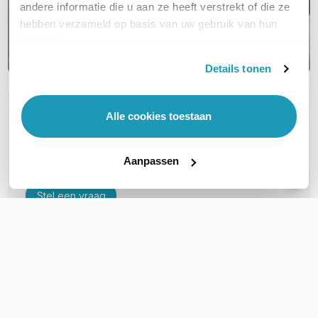
andere informatie die u aan ze heeft verstrekt of die ze
hebben verzameld op basis van uw gebruik van hun
services.
Details tonen
OVER DIT PRODUCT
Alle cookies toestaan
Veelgestelde vragen
Aanpassen
Geen vragen gevonden
Stel een vraag
REVIEWS
(
0
)
Ga naar Trusted Shops reviews
Wees de eerste die een review schrijft!