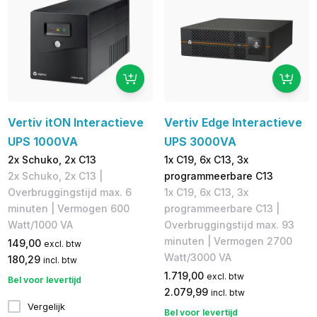
Vertiv itON Interactieve
Vertiv Edge Interactieve
UPS 1000VA
UPS 3000VA
2x Schuko, 2x C13
1x C19, 6x C13, 3x
2x Schuko, 2x C13 |
programmeerbare C13
Overbruggingstijd max. 6
1x C19, 6x C13, 3x
minuten | Vermogen 600
programmeerbare C13 |
Watt/1000 VA
Overbruggingstijd max. 93
minuten | Vermogen 2700
149,00
excl. btw
Watt/3000 VA
180,29
incl. btw
1.719,00
excl. btw
Bel voor levertijd
2.079,99
incl. btw
Vergelijk
Bel voor levertijd