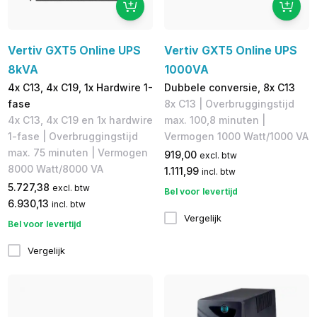
Vertiv GXT5 Online UPS
Vertiv GXT5 Online UPS
8kVA
1000VA
4x C13, 4x C19, 1x Hardwire 1-
Dubbele conversie, 8x C13
fase
8x C13 | Overbruggingstijd
4x C13, 4x C19 en 1x hardwire
max. 100,8 minuten |
1-fase | Overbruggingstijd
Vermogen 1000 Watt/1000 VA
max. 75 minuten | Vermogen
919,00
excl. btw
8000 Watt/8000 VA
1.111,99
incl. btw
5.727,38
excl. btw
Bel voor levertijd
6.930,13
incl. btw
Vergelijk
Bel voor levertijd
Vergelijk