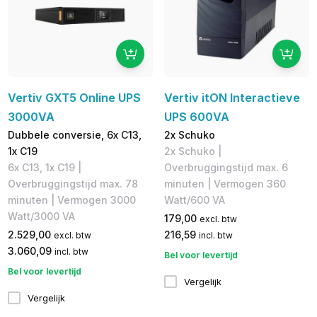
Vertiv GXT5 Online UPS
Vertiv itON Interactieve
3000VA
UPS 600VA
Dubbele conversie, 6x C13,
2x Schuko
1x C19
2x Schuko |
6x C13, 1x C19 |
Overbruggingstijd max. 6
Overbruggingstijd max. 78
minuten | Vermogen 360
minuten | Vermogen 3000
Watt/600 VA
Watt/3000 VA
179,00
excl. btw
2.529,00
216,59
excl. btw
incl. btw
3.060,09
incl. btw
Bel voor levertijd
Bel voor levertijd
Vergelijk
Vergelijk