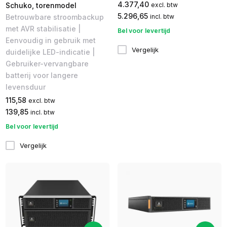
4.377,40
Schuko, torenmodel
excl. btw
5.296,65
Betrouwbare stroombackup
incl. btw
met AVR stabilisatie |
Bel voor levertijd
Eenvoudig in gebruik met
Vergelijk
duidelijke LED-indicatie |
Gebruiker-vervangbare
batterij voor langere
levensduur
115,58
excl. btw
139,85
incl. btw
Bel voor levertijd
Vergelijk