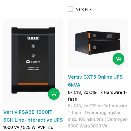
Vergelijk
Vertiv GXT5 Online UPS
6kVA
6x C13, 2x C19, 1x Hardwire 1-
fase
6x C13, 2x C19 en 1x hardwire
Vertiv PSA6E-1000IT-
1-fase | Overbruggingstijd
max. 100 minuten | Vermogen
SCH Line-Interactive UPS
6000 Watt/6000 VA
1000 VA / 525 W, AVR, 4x