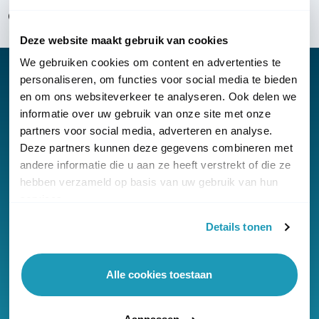
Over KommaGo
Deze website maakt gebruik van cookies
We gebruiken cookies om content en advertenties te
personaliseren, om functies voor social media te bieden
en om ons websiteverkeer te analyseren. Ook delen we
informatie over uw gebruik van onze site met onze
Nieuwsbrief
partners voor social media, adverteren en analyse.
Klantenservice
Deze partners kunnen deze gegevens combineren met
andere informatie die u aan ze heeft verstrekt of die ze
hebben verzameld op basis van uw gebruik van hun
services.
Details tonen
© Copyright KommaGo
Alle cookies toestaan
Algemene voorwaarden
Privacyverklaring