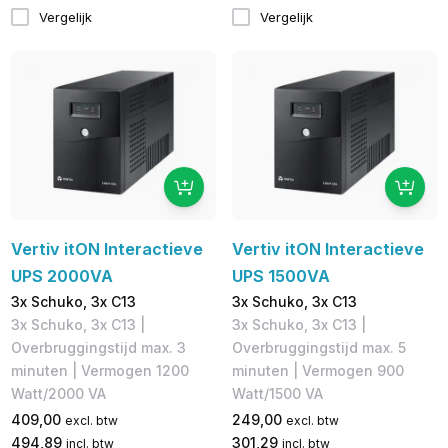
Vergelijk
Vergelijk
Vertiv itON Interactieve
Vertiv itON Interactieve
UPS 2000VA
UPS 1500VA
3x Schuko, 3x C13
3x Schuko, 3x C13
3x Schuko, 3x C13 |
3x Schuko, 3x C13 |
Overbruggingstijd max. 3
Overbruggingstijd max. 5
minuten | Vermogen 1200
minuten | Vermogen 900
Watt/2000 VA
Watt/1500 VA
409,00
249,00
excl. btw
excl. btw
494,89
301,29
incl. btw
incl. btw