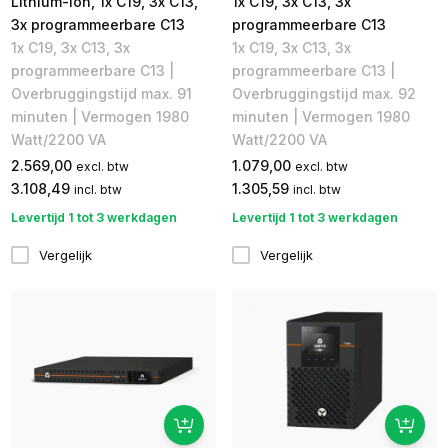
Lithium-ion, 1x C19, 3x C13,
1x C19, 3x C13, 3x
3x programmeerbare C13
programmeerbare C13
1x C19, 3x C13, 3x
1x C19, 3x C13, 3x
programmeerbare C13 |
programmeerbare C13 |
Overbruggingstijd max. 91
Overbruggingstijd max. 92
minuten | Vermogen 1980
minuten | Vermogen 1980
Watt/2200 VA
Watt/2200 VA
2.569,00
1.079,00
excl. btw
excl. btw
3.108,49
1.305,59
incl. btw
incl. btw
Levertijd 1 tot 3 werkdagen
Levertijd 1 tot 3 werkdagen
Vergelijk
Vergelijk