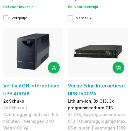
Bel voor levertijd
Bel voor levertijd
Vergelijk
Vergelijk
Vertiv itON Interactieve
Vertiv Edge Interactieve
UPS 400VA
UPS 1500VA
2x Schuko
Lithium-ion, 3x C13, 3x
2x Schuko |
programmeerbare C13
Overbruggingstijd max. 6,5
3x C13, 3x programmeerbare
minuten | Vermogen 240
C13 | Overbruggingstijd max.
Watt/400 VA
85 minuten | Vermogen 1350