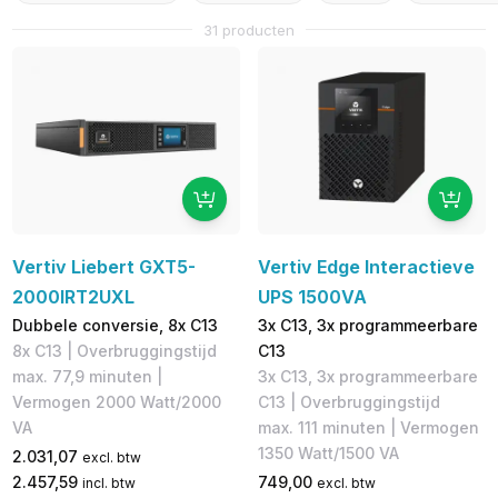
31 producten
Vertiv Liebert GXT5-
Vertiv Edge Interactieve
2000IRT2UXL
UPS 1500VA
Dubbele conversie, 8x C13
3x C13, 3x programmeerbare
8x C13 | Overbruggingstijd
C13
max. 77,9 minuten |
3x C13, 3x programmeerbare
Vermogen 2000 Watt/2000
C13 | Overbruggingstijd
VA
max. 111 minuten | Vermogen
1350 Watt/1500 VA
2.031,07
excl. btw
2.457,59
749,00
incl. btw
excl. btw