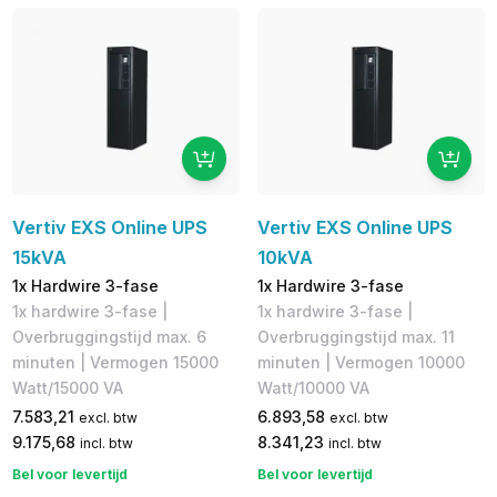
Vertiv EXS Online UPS
Vertiv EXS Online UPS
15kVA
10kVA
1x Hardwire 3-fase
1x Hardwire 3-fase
1x hardwire 3-fase |
1x hardwire 3-fase |
Overbruggingstijd max. 6
Overbruggingstijd max. 11
minuten | Vermogen 15000
minuten | Vermogen 10000
Watt/15000 VA
Watt/10000 VA
7.583,21
6.893,58
excl. btw
excl. btw
9.175,68
8.341,23
incl. btw
incl. btw
Bel voor levertijd
Bel voor levertijd