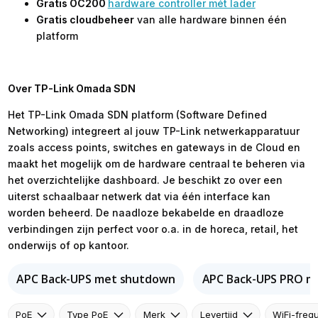
Gratis OC200
hardware controller mét lader
Gratis cloudbeheer
van alle hardware binnen één
platform
Over TP-Link Omada SDN
Het TP-Link Omada SDN platform (Software Defined
Networking) integreert al jouw TP-Link netwerkapparatuur
zoals access points, switches en gateways in de Cloud en
maakt het mogelijk om de hardware centraal te beheren via
het overzichtelijke dashboard. Je beschikt zo over een
uiterst schaalbaar netwerk dat via één interface kan
worden beheerd. De naadloze bekabelde en draadloze
verbindingen zijn perfect voor o.a. in de horeca, retail, het
onderwijs of op kantoor.
APC Back-UPS met shutdown
APC Back-UPS PRO m
PoE
Type PoE
Merk
Levertijd
WiFi-freq