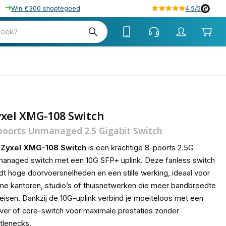
Win €300 shoptegoed
4.5/5
tw
zoek?
tw
yxel XMG-108 Switch
poorts Unmanaged 2.5 Gigabit Switch
e
Zyxel XMG-108 Switch
is een krachtige 8-poorts 2.5G
anaged switch met een 10G SFP+ uplink. Deze fanless switch
dt hoge doorvoersnelheden en een stille werking, ideaal voor
ine kantoren, studio’s of thuisnetwerken die meer bandbreedte
eisen. Dankzij de 10G-uplink verbind je moeiteloos met een
ver of core-switch voor maximale prestaties zonder
tlenecks.