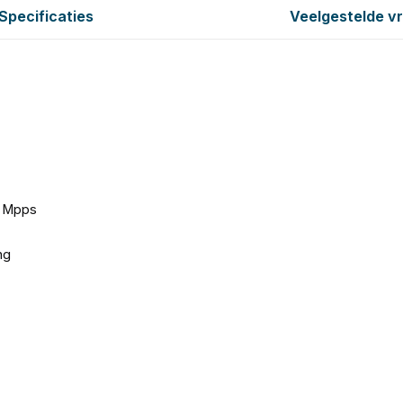
Specificaties
Veelgestelde v
6 Mpps
ng