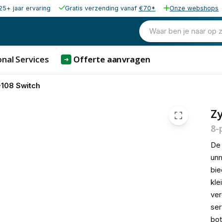
25+ jaar ervaring
Gratis verzending vanaf
€70*
Onze webshops
75,16
excl. b
90,94
Waar ben je naar op 
incl. b
nal Services
Offerte aanvragen
➜
108 Switch
Z
8-
D
unm
bie
kle
ver
ser
bot