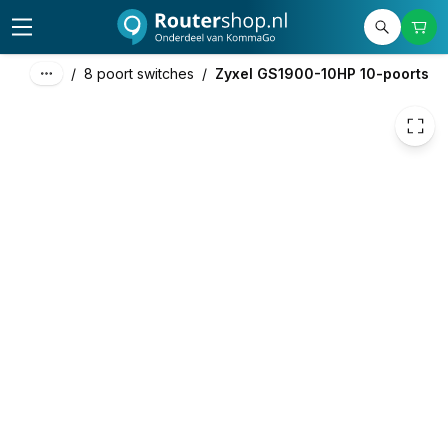
95,59
excl. btw
115,66
incl. btw
/
8 poort switches
/
Zyxel GS1900-10HP 10-poorts