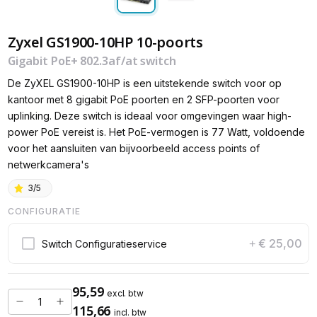
Zyxel GS1900-10HP 10-poorts
Gigabit PoE+ 802.3af/at switch
De ZyXEL GS1900-10HP is een uitstekende switch voor op
kantoor met 8 gigabit PoE poorten en 2 SFP-poorten voor
uplinking. Deze switch is ideaal voor omgevingen waar high-
power PoE vereist is. Het PoE-vermogen is 77 Watt, voldoende
voor het aansluiten van bijvoorbeeld access points of
netwerkcamera's
3/5
CONFIGURATIE
€ 25,00
Switch Configuratieservice
+
95,59
excl. btw
115,66
incl. btw