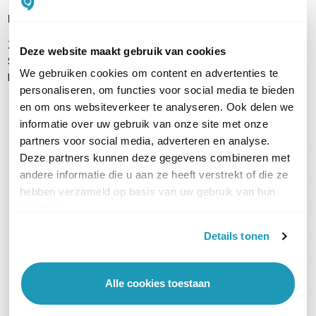
Inhoud verpakking
Zyxel GS1900-10HP
Deze website maakt gebruik van cookies
Stroomkabel
We gebruiken cookies om content en advertenties te
Handleiding
personaliseren, om functies voor social media te bieden
en om ons websiteverkeer te analyseren. Ook delen we
informatie over uw gebruik van onze site met onze
PRODUCT DETAILS
partners voor social media, adverteren en analyse.
Deze partners kunnen deze gegevens combineren met
Merk
Zyxel
andere informatie die u aan ze heeft verstrekt of die ze
Artikelnummer
GS1900-10HP
hebben verzameld op basis van uw gebruik van hun
services.
EAN
4718937621200
Details tonen
Aantal LAN poorten
10
PoE
802.3at PoE+ (30W)
Alle cookies toestaan
Managed / Unmanaged
Managed