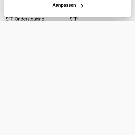
Aanpassen
Rack mountable
Nee
SFP Ondersteuning
SFP
Toon meer
WIL JIJ ADVIES OP MAAT?
Vraag het onze experts!
Bel ons
E-mail