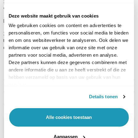
zorgt voor optimale prestaties en een toekomstbestendige
verbinding voor zowel 5G als WiFi 7.
Deze website maakt gebruik van cookies
Inhoud verpakking
We gebruiken cookies om content en advertenties te
personaliseren, om functies voor social media te bieden
ZTE U60 Pro 5G MiFi-router
en om ons websiteverkeer te analyseren. Ook delen we
USB-C kabel
informatie over uw gebruik van onze site met onze
Gebruikershandleiding
partners voor social media, adverteren en analyse.
Deze partners kunnen deze gegevens combineren met
andere informatie die u aan ze heeft verstrekt of die ze
PRODUCT DETAILS
hebben verzameld op basis van uw gebruik van hun
services.
Merk
ZTE
Details tonen
Artikelnummer
MU5250
Alle cookies toestaan
WIL JIJ ADVIES OP MAAT?
Vraag het onze experts!
Aanpassen