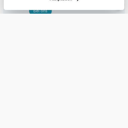
Bel ons
Email
OVER DIT PRODUCT
Veelgestelde vragen
Geen vragen gevonden