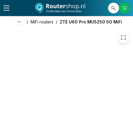
250,00
excl. btw
302,50
incl. btw
/
MiFi routers
/
ZTE U60 Pro MU5250 5G MiFi