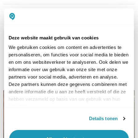
Artikelnummer
ZVT
WIL JIJ ADVIES OP MAAT?
Deze website maakt gebruik van cookies
Vraag het onze experts!
We gebruiken cookies om content en advertenties te
personaliseren, om functies voor social media te bieden
Bel ons
en om ons websiteverkeer te analyseren. Ook delen we
informatie over uw gebruik van onze site met onze
partners voor social media, adverteren en analyse.
E-mail
Deze partners kunnen deze gegevens combineren met
andere informatie die u aan ze heeft verstrekt of die ze
hebben verzameld op basis van uw gebruik van hun
services.
Details tonen