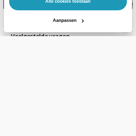
Alle cookies toestaan
Aanpassen
OVER DIT PRODUCT
Veelgestelde vragen
Blijft de kabel soepel of flexibel?
Goedenavond,<br /> <br /> Is deze tape
geschikt om de verbinding van de Alfa
antenne met de Tube U goed waterdicht te
maken?
Stel een vraag