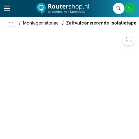
10,95
excl. btw
13,25
incl. btw
/
Montagemateriaal
/
Zelfvulcaniserende isolatietape