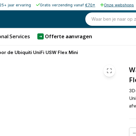
25+ jaar ervaring
Gratis verzending vanaf
€70*
Onze webshops
10,75
excl. b
13,01
Waar ben je naar op 
incl. b
nal Services
Offerte aanvragen
➜
 de Ubiquiti UniFi USW Flex Mini
W
Fl
3D-
Uni
afw