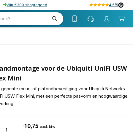
Win €300 shoptegoed
4.5/5
tw
zoek?
tw
andmontage voor de Ubiquiti UniFi USW
ex Mini
geprinte muur- of plafondbevestiging voor Ubiquiti Networks
Fi USW Flex Mini, met een perfecte pasvorm en hoogwaardige
erking.
10,75
excl. btw