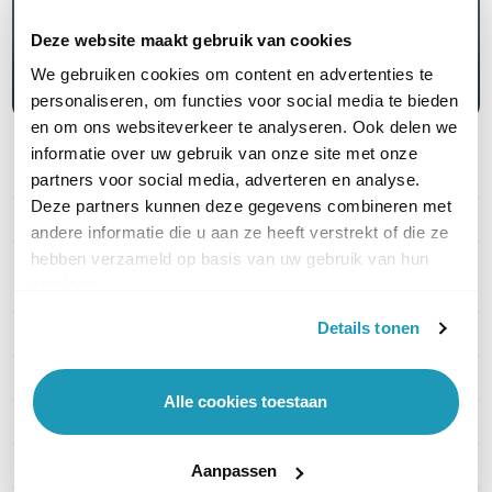
Cloud Key
Deze website maakt gebruik van cookies
Lees hier meer
We gebruiken cookies om content en advertenties te
personaliseren, om functies voor social media te bieden
en om ons websiteverkeer te analyseren. Ook delen we
informatie over uw gebruik van onze site met onze
partners voor social media, adverteren en analyse.
PRODUCT DETAILS
Deze partners kunnen deze gegevens combineren met
Merk
Ubiquiti
andere informatie die u aan ze heeft verstrekt of die ze
hebben verzameld op basis van uw gebruik van hun
Artikelnummer
U-Cable-Patch-EL-C6A-8M-
services.
W
Details tonen
EAN
0810084697313
Kabel lengte
8 meter
Alle cookies toestaan
Type kabel
UTP Cat6a
Kleur
Wit
Aanpassen