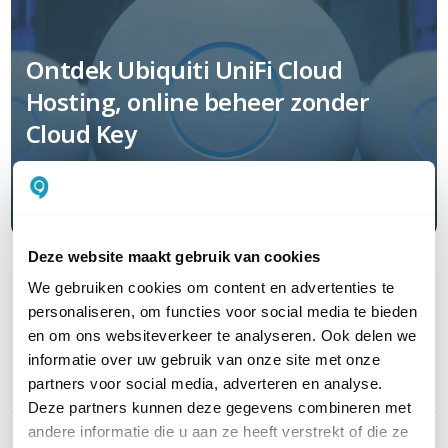
Ontdek Ubiquiti UniFi Cloud
Hosting, online beheer zonder
Cloud Key
Lees hier meer
Deze website maakt gebruik van cookies
We gebruiken cookies om content en advertenties te
PRODUCT DETAILS
personaliseren, om functies voor social media te bieden
Merk
Ubiquiti
en om ons websiteverkeer te analyseren. Ook delen we
informatie over uw gebruik van onze site met onze
Artikelnummer
UACC-Cable-C5e-Outdoor-
partners voor social media, adverteren en analyse.
Pro
Deze partners kunnen deze gegevens combineren met
andere informatie die u aan ze heeft verstrekt of die ze
EAN
0810010077325