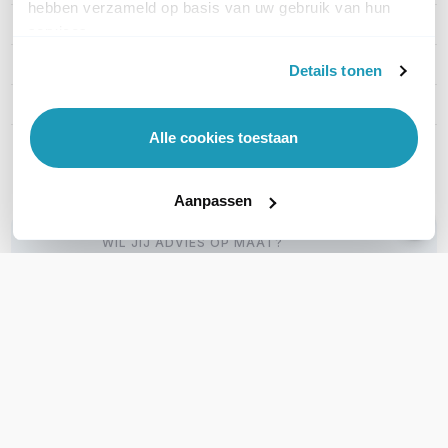
hebben verzameld op basis van uw gebruik van hun
Kabel lengte
305 meter
services.
Type kabel
UTP Cat5e
Details tonen
Kleur
Wit
Alle cookies toestaan
Toon meer
Aanpassen
WIL JIJ ADVIES OP MAAT?
Vraag het onze experts!
Bel ons
E-mail