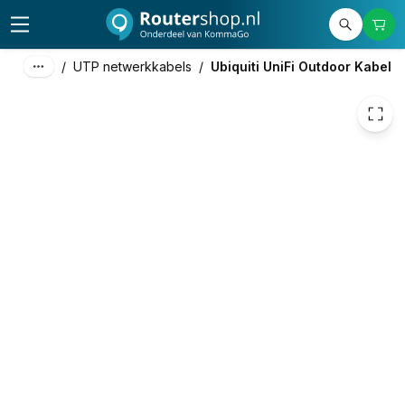
187,93
excl. btw
227,40
incl. btw
/
UTP netwerkkabels
/
Ubiquiti UniFi Outdoor Kabel