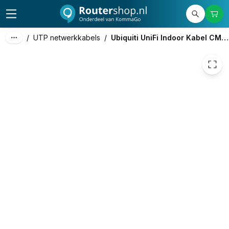
€ 369,05
/
UTP netwerkkabels
/
Ubiquiti UniFi Indoor Kabel CMP 305m