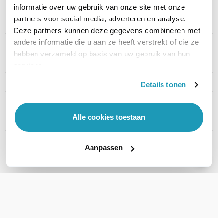
PRODUCT DETAILS
informatie over uw gebruik van onze site met onze
partners voor social media, adverteren en analyse.
Merk
Ubiquiti
Deze partners kunnen deze gegevens combineren met
andere informatie die u aan ze heeft verstrekt of die ze
Artikelnummer
UACC-Cable-C6A-CMP
hebben verzameld op basis van uw gebruik van hun
EAN
0810084696194
services.
Kabel lengte
305 meter
Details tonen
Type kabel
UTP Cat6a
Alle cookies toestaan
Kleur
Wit
Toon meer
Aanpassen
WIL JIJ ADVIES OP MAAT?
Vraag het onze experts!