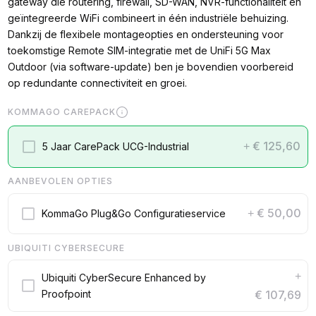
gateway die routering, firewall, SD-WAN, NVR-functionaliteit en
geïntegreerde WiFi combineert in één industriële behuizing.
Dankzij de flexibele montageopties en ondersteuning voor
toekomstige Remote SIM-integratie met de UniFi 5G Max
Outdoor (via software-update) ben je bovendien voorbereid
op redundante connectiviteit en groei.
KOMMAGO CAREPACK
€ 125,60
5 Jaar CarePack UCG-Industrial
+
AANBEVOLEN OPTIES
€ 50,00
KommaGo Plug&Go Configuratieservice
+
UBIQUITI CYBERSECURE
+
Ubiquiti CyberSecure Enhanced by
Proofpoint
€ 107,69