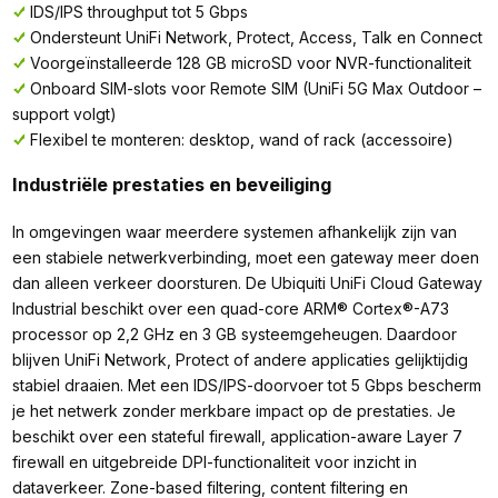
IDS/IPS throughput tot 5 Gbps
Ondersteunt UniFi Network, Protect, Access, Talk en Connect
Voorgeïnstalleerde 128 GB microSD voor NVR-functionaliteit
Onboard SIM-slots voor Remote SIM (UniFi 5G Max Outdoor –
support volgt)
Flexibel te monteren: desktop, wand of rack (accessoire)
Industriële prestaties en beveiliging
In omgevingen waar meerdere systemen afhankelijk zijn van
een stabiele netwerkverbinding, moet een gateway meer doen
dan alleen verkeer doorsturen. De Ubiquiti UniFi Cloud Gateway
Industrial beschikt over een quad-core ARM® Cortex®-A73
processor op 2,2 GHz en 3 GB systeemgeheugen. Daardoor
blijven UniFi Network, Protect of andere applicaties gelijktijdig
stabiel draaien. Met een IDS/IPS-doorvoer tot 5 Gbps bescherm
je het netwerk zonder merkbare impact op de prestaties. Je
beschikt over een stateful firewall, application-aware Layer 7
firewall en uitgebreide DPI-functionaliteit voor inzicht in
dataverkeer. Zone-based filtering, content filtering en