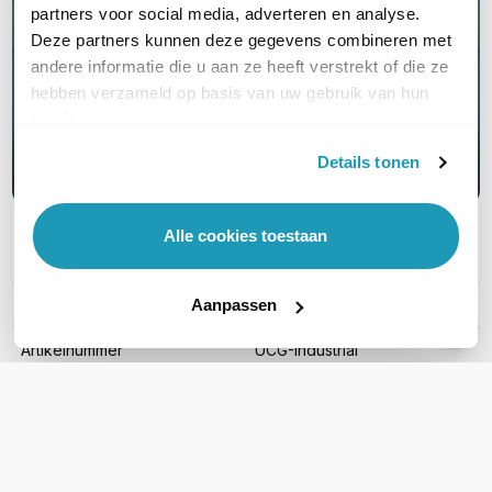
Ontdek Ubiquiti UniFi Cloud
partners voor social media, adverteren en analyse.
Deze partners kunnen deze gegevens combineren met
Hosting, online beheer zonder
andere informatie die u aan ze heeft verstrekt of die ze
Cloud Key
hebben verzameld op basis van uw gebruik van hun
services.
Lees hier meer
Details tonen
Alle cookies toestaan
PRODUCT DETAILS
Aanpassen
Merk
Ubiquiti
Artikelnummer
UCG-Industrial
Aantal LAN poorten
5
WiFi Standaard
WiFi 7 (11be)
Aantal WAN poorten
5