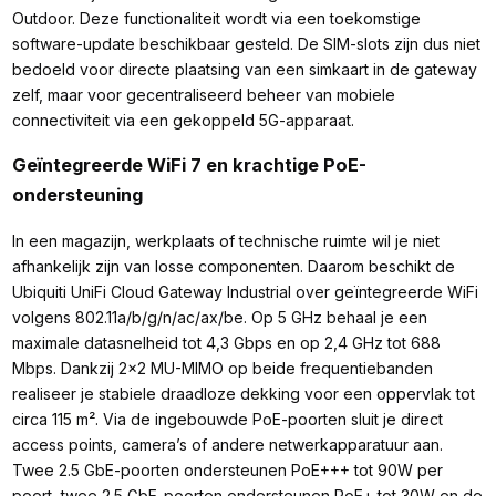
Outdoor. Deze functionaliteit wordt via een toekomstige
software-update beschikbaar gesteld. De SIM-slots zijn dus niet
bedoeld voor directe plaatsing van een simkaart in de gateway
zelf, maar voor gecentraliseerd beheer van mobiele
connectiviteit via een gekoppeld 5G-apparaat.
Geïntegreerde WiFi 7 en krachtige PoE-
ondersteuning
In een magazijn, werkplaats of technische ruimte wil je niet
afhankelijk zijn van losse componenten. Daarom beschikt de
Ubiquiti UniFi Cloud Gateway Industrial over geïntegreerde WiFi
volgens 802.11a/b/g/n/ac/ax/be. Op 5 GHz behaal je een
maximale datasnelheid tot 4,3 Gbps en op 2,4 GHz tot 688
Mbps. Dankzij 2x2 MU-MIMO op beide frequentiebanden
realiseer je stabiele draadloze dekking voor een oppervlak tot
circa 115 m². Via de ingebouwde PoE-poorten sluit je direct
access points, camera’s of andere netwerkapparatuur aan.
Twee 2.5 GbE-poorten ondersteunen PoE+++ tot 90W per
poort, twee 2.5 GbE-poorten ondersteunen PoE+ tot 30W en de