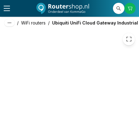
549,00
excl. btw
519,00
excl. btw
627,99
incl. btw
/
WiFi routers
/
Ubiquiti UniFi Cloud Gateway Industrial