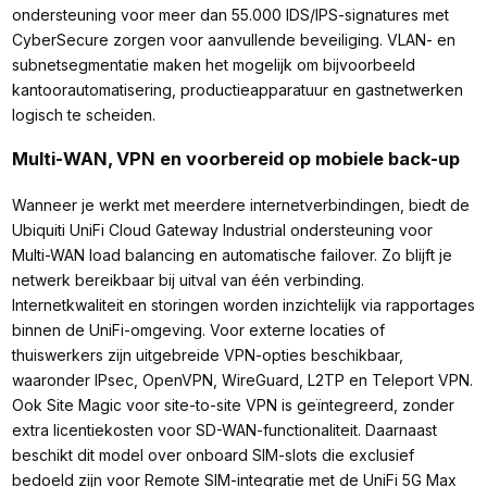
ondersteuning voor meer dan 55.000 IDS/IPS-signatures met
CyberSecure zorgen voor aanvullende beveiliging. VLAN- en
subnetsegmentatie maken het mogelijk om bijvoorbeeld
kantoorautomatisering, productieapparatuur en gastnetwerken
logisch te scheiden.
Multi-WAN, VPN en voorbereid op mobiele back-up
Wanneer je werkt met meerdere internetverbindingen, biedt de
Ubiquiti UniFi Cloud Gateway Industrial ondersteuning voor
Multi-WAN load balancing en automatische failover. Zo blijft je
netwerk bereikbaar bij uitval van één verbinding.
Internetkwaliteit en storingen worden inzichtelijk via rapportages
binnen de UniFi-omgeving. Voor externe locaties of
thuiswerkers zijn uitgebreide VPN-opties beschikbaar,
waaronder IPsec, OpenVPN, WireGuard, L2TP en Teleport VPN.
Ook Site Magic voor site-to-site VPN is geïntegreerd, zonder
extra licentiekosten voor SD-WAN-functionaliteit. Daarnaast
beschikt dit model over onboard SIM-slots die exclusief
bedoeld zijn voor Remote SIM-integratie met de UniFi 5G Max