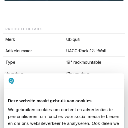
PRODUCT DETAILS
Merk
Ubiquiti
Artikelnummer
UACC-Rack-12U-Wall
Type
19" rackmountable
Voordeur
Glazen deur
Toon meer
Deze website maakt gebruik van cookies
We gebruiken cookies om content en advertenties te
WIL JIJ ADVIES OP MAAT?
personaliseren, om functies voor social media te bieden
Vraag het onze experts!
en om ons websiteverkeer te analyseren. Ook delen we