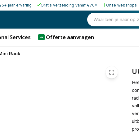
25+ jaar ervaring
Gratis verzending vanaf
€70*
Onze webshops
316,47
excl. b
382,93
Waar ben je naar op 
incl. b
nal Services
Offerte aanvragen
➜
Mini Rack
Ub
He
com
rac
vol
ver
uit
pro