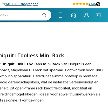
Win €300 shoptegoed
4.5/5
tw
zoek?
tw
iquiti Toolless Mini Rack
t
Ubiquiti UniFi Toolless Mini Rack
van Ubiquiti is een
pact, stapelbaar 6U rack dat speciaal is ontworpen voor UniFi
kmount-apparatuur. Dankzij het slimme ontwerp is montage
ledig gereedschapsloos, wat de installatie vereenvoudigt en
snelt. Dit open-frame rack biedt flexibiliteit, mobiliteit en
breidingsmogelijkheden, ideaal voor zowel thuisnetwerken als
fessionele IT-omgevingen.