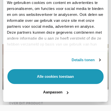
WIL JIJ ADVIES OP MAAT?
We gebruiken cookies om content en advertenties te
Vraag het onze experts!
personaliseren, om functies voor social media te bieden
en om ons websiteverkeer te analyseren. Ook delen we
informatie over uw gebruik van onze site met onze
Bel ons
partners voor social media, adverteren en analyse.
Deze partners kunnen deze gegevens combineren met
E-mail
andere informatie die u aan ze heeft verstrekt of die ze
hebben verzameld op basis van uw gebruik van hun
services.
Details tonen
Alle cookies toestaan
Aanpassen
OVER DIT PRODUCT