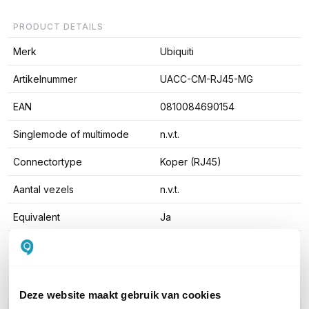
PRODUCT DETAILS
Merk
Ubiquiti
Artikelnummer
UACC-CM-RJ45-MG
EAN
0810084690154
Singlemode of multimode
n.v.t.
Connectortype
Koper (RJ45)
Aantal vezels
n.v.t.
Equivalent
Ja
Toon meer
Deze website maakt gebruik van cookies