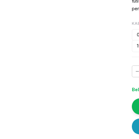
tus
per
KA
Bel