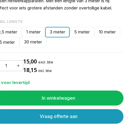
sen netwerkapparaten. Met een lengte van 3 meter is hij
fect voor iets grotere afstanden zonder overtollige kabel.
BEL LENGTE
0,5 meter
1 meter
3 meter
5 meter
10 meter
30 meter
15 meter
15,00
excl. btw
18,15
incl. btw
 voor levertijd
In winkelwagen
Vraag offerte aan