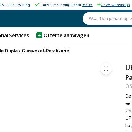
25+ jaar ervaring
Gratis verzending vanaf
€70*
Onze webshops
€ 9,68
Waar ben je naar op 
nal Services
Offerte aanvragen
➜
de Duplex Glasvezel-Patchkabel
Ub
P
OS
D
een
ver
UPC
hog