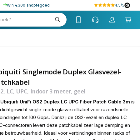
Win €300 shoptegoed
4.5/5
zoek?
iquiti Singlemode Duplex Glasvezel-
atchkabel
2, LC, UPC, Indoor 3 meter, geel
e
Ubiquiti UniFi OS2 Duplex LC UPC Fiber Patch Cable 3m
is
 lichtgewicht single-mode glasvezelkabel voor razendsnelle
bindingen tot 100 Gbps. Dankzij de OS2-vezel en duplex LC
-connectoren levert deze patchkabel zeer lage demping en
e betrouwbaarheid. Ideaal voor verbindingen binnen racks of