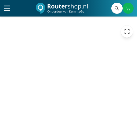
158,58
excl. btw
191,88
incl. btw