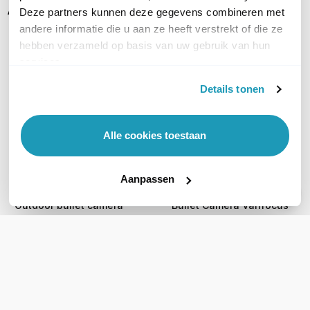
Alternatieven
Deze partners kunnen deze gegevens combineren met
andere informatie die u aan ze heeft verstrekt of die ze
hebben verzameld op basis van uw gebruik van hun
services.
Details tonen
Alle cookies toestaan
Ubiquiti UVC-G5-Bullet
Ubiquiti UVC-G5-Pro
Aanpassen
UniFi Protect - Indoor &
UniFi Protect 4K Outdoor
Outdoor bullet camera
Bullet Camera Varifocus
115,60
313,12
excl. btw
excl. btw
139,88
378,88
incl. btw
incl. btw