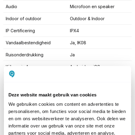
Audio
Microfoon en speaker
Indoor of outdoor
Outdoor & Indoor
IP Certificering
IPX4
Vandaalbestendigheid
Ja, IK08
Ruisonderdrukking
Ja
Kijken via App
Android en iOS
Geheugenkaart slot
Nee
Kleur
Wit
Deze website maakt gebruik van cookies
Type behuizing
Aluminium
We gebruiken cookies om content en advertenties te
personaliseren, om functies voor social media te bieden
Aantal streams
Geen/ onbekend
en om ons websiteverkeer te analyseren. Ook delen we
informatie over uw gebruik van onze site met onze
partners voor social media, adverteren en analyse.