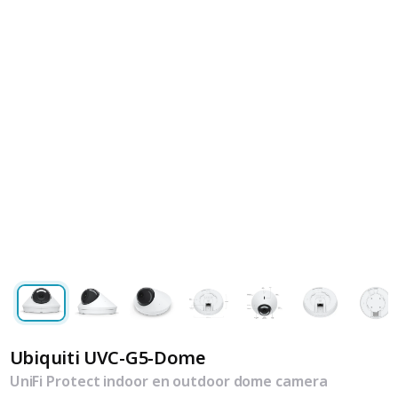
Ubiquiti UVC-G5-Dome
UniFi Protect indoor en outdoor dome camera