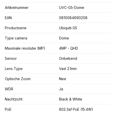
Artikelnummer
UVC-G5-Dome
EAN
0810084690208
Productserie
Ubiquiti G5
Type camera
Dome
Maximale resolutie (MP)
4MP - QHD
Sensor
Onbekend
Lens Type
Vast 2.1mm
Optische Zoom
Nee
WDR
Ja
Nachtzicht
Black & White
PoE
802.3af PoE (15.4W)