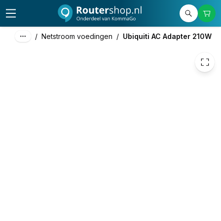
81,40
excl. btw
98,49
incl. btw
/
Netstroom voedingen
/
Ubiquiti AC Adapter 210W