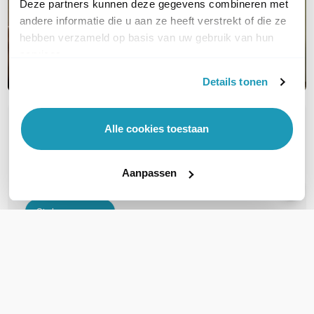
Deze partners kunnen deze gegevens combineren met
andere informatie die u aan ze heeft verstrekt of die ze
hebben verzameld op basis van uw gebruik van hun
services.
Details tonen
OVER DIT PRODUCT
Alle cookies toestaan
Veelgestelde vragen
Aanpassen
Geen vragen gevonden
Stel een vraag
REVIEWS
(
0
)
Ga naar Trusted Shops reviews
Wees de eerste die een review schrijft!