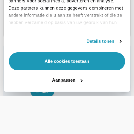
partners voor social media, adverteren en analyse.
WIFI STANDAARD
Geen WiFi
Geen WiFi
Geen Wi
Deze partners kunnen deze gegevens combineren met
andere informatie die u aan ze heeft verstrekt of die ze
AANTAL WAN POORTEN
hebben verzameld op basis van uw gebruik van hun
2
1
1
services.
Details tonen
WIL JIJ ADVIES OP MAAT?
Vraag het onze experts!
Alle cookies toestaan
Bel ons
Aanpassen
E-mail