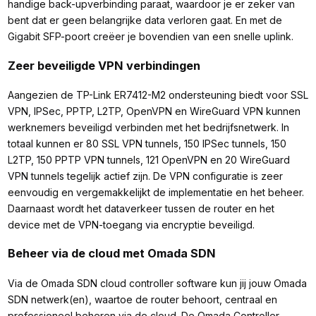
handige back-upverbinding paraat, waardoor je er zeker van
bent dat er geen belangrijke data verloren gaat. En met de
Gigabit SFP-poort creëer je bovendien van een snelle uplink.
Zeer beveiligde VPN verbindingen
Aangezien de TP-Link ER7412-M2 ondersteuning biedt voor SSL
VPN, IPSec, PPTP, L2TP, OpenVPN en WireGuard VPN kunnen
werknemers beveiligd verbinden met het bedrijfsnetwerk. In
totaal kunnen er 80 SSL VPN tunnels, 150 IPSec tunnels, 150
L2TP, 150 PPTP VPN tunnels, 121 OpenVPN en 20 WireGuard
VPN tunnels tegelijk actief zijn. De VPN configuratie is zeer
eenvoudig en vergemakkelijkt de implementatie en het beheer.
Daarnaast wordt het dataverkeer tussen de router en het
device met de VPN-toegang via encryptie beveiligd.
Beheer via de cloud met Omada SDN
Via de Omada SDN cloud controller software kun jij jouw Omada
SDN netwerk(en), waartoe de router behoort, centraal en
professioneel beheren via de cloud. De Omada Controller