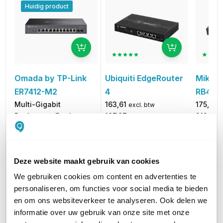
Huidig product
Ubiquiti EdgeRouter
MikroT
Omada by TP-Link
4
RB401
ER7412-M2
163,61
175,50
Multi-Gigabit
excl. btw
e
197,97
212,36
Rackmount/Desktop
incl. btw
VPN Gateway
186,10
excl. btw
225,18
incl. btw
Deze website maakt gebruik van cookies
We gebruiken cookies om content en advertenties te
PRODUCTCATEGORIEËN
Router
Router
Router
personaliseren, om functies voor social media te bieden
en om ons websiteverkeer te analyseren. Ook delen we
AANTAL LAN POORTEN
10
3
9
informatie over uw gebruik van onze site met onze