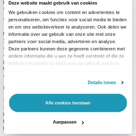
je geen rekening te houden met de locatie van een
Deze website maakt gebruik van cookies
stopcontact.
We gebruiken cookies om content en advertenties te
personaliseren, om functies voor social media te bieden
Verschil V3 met oudere versies
en om ons websiteverkeer te analyseren. Ook delen we
Dit betreft het V3 model van de EAP245, welke voorzien is van
informatie over uw gebruik van onze site met onze
2 LAN-poorten (in plaats van 1) en gebruikmaakt van MU-MIMO
partners voor social media, adverteren en analyse.
antennetechniek. Ook beschikt deze V3 over band steering en
Deze partners kunnen deze gegevens combineren met
airtime fairness, waardoor clients sneller op het juiste access
andere informatie die u aan ze heeft verstrekt of die ze
point worden overgezet bij gebruik van meerdere AP's. Deze
hebben verzameld op basis van uw gebruik van hun
technieken zorgen ervoor dat snellere apparaten niet in hun
services.
snelheid beperkt worden door langzame apparatuur.
Details tonen
Inhoud verpakking
3x TP-Link EAP245
Alle cookies toestaan
3x Passieve Gigabit PoE injector
Bevestigingsmateriaal
Bron CD
Aanpassen
Handleiding