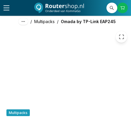
€ 74,90
/
Multipacks
/
Omada by TP-Link EAP245
Multipacks