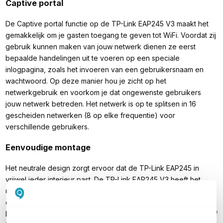
Captive portal
De Captive portal functie op de TP-Link EAP245 V3 maakt het
gemakkelijk om je gasten toegang te geven tot WiFi. Voordat zij
gebruik kunnen maken van jouw netwerk dienen ze eerst
bepaalde handelingen uit te voeren op een speciale
inlogpagina, zoals het invoeren van een gebruikersnaam en
wachtwoord. Op deze manier hou je zicht op het
netwerkgebruik en voorkom je dat ongewenste gebruikers
jouw netwerk betreden. Het netwerk is op te splitsen in 16
gescheiden netwerken (8 op elke frequentie) voor
verschillende gebruikers.
Eenvoudige montage
Het neutrale design zorgt ervoor dat de TP-Link EAP245 in
vrijwel ieder interieur past. De TP-Link EAP245 V3 heeft het
uiterlijk van een rookmelder en is eenvoudig te bevestigen met
de meegeleverde muur/plafond-bevestigingskit. Wanneer je
het access point voedt via de netwerkkabel (PoE 802.3af), hoef