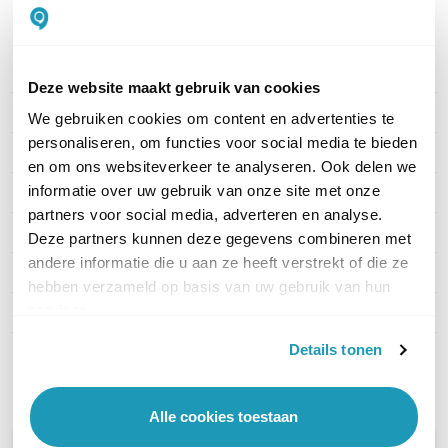
PRODUCT DETAILS
Deze website maakt gebruik van cookies
Merk
TP-Link
We gebruiken cookies om content en advertenties te
personaliseren, om functies voor social media te bieden
Artikelnummer
Deco X20(2-PACK)
en om ons websiteverkeer te analyseren. Ook delen we
informatie over uw gebruik van onze site met onze
EAN
6935364052287
partners voor social media, adverteren en analyse.
Aantal LAN poorten
1
Deze partners kunnen deze gegevens combineren met
andere informatie die u aan ze heeft verstrekt of die ze
WiFi Standaard
WiFi 6 (11ax)
hebben verzameld op basis van uw gebruik van hun
services.
Aantal WAN poorten
1
Details tonen
Toon meer
Alle cookies toestaan