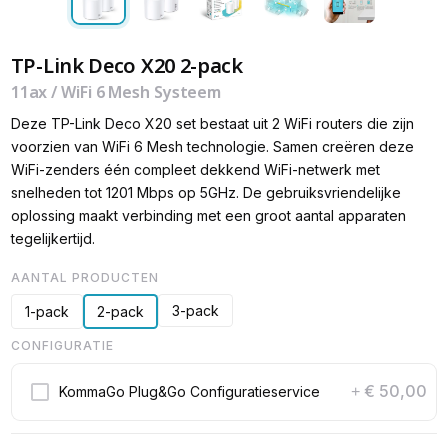
TP-Link Deco X20 2-pack
11ax / WiFi 6 Mesh Systeem
Deze TP-Link Deco X20 set bestaat uit 2 WiFi routers die zijn
voorzien van WiFi 6 Mesh technologie. Samen creëren deze
WiFi-zenders één compleet dekkend WiFi-netwerk met
snelheden tot 1201 Mbps op 5GHz. De gebruiksvriendelijke
oplossing maakt verbinding met een groot aantal apparaten
tegelijkertijd.
AANTAL PRODUCTEN
3-pack
1-pack
2-pack
CONFIGURATIE
€ 50,00
KommaGo Plug&Go Configuratieservice
+