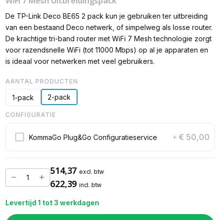
WiFi 7 Mesh Uitbreidingspack
De TP-Link Deco BE65 2 pack kun je gebruiken ter uitbreiding
van een bestaand Deco netwerk, of simpelweg als losse router.
De krachtige tri-band router met WiFi 7 Mesh technologie zorgt
voor razendsnelle WiFi (tot 11000 Mbps) op al je apparaten en
is ideaal voor netwerken met veel gebruikers.
AANTAL PRODUCTEN
2-pack
1-pack
CONFIGURATIE
€ 50,00
KommaGo Plug&Go Configuratieservice
+
514,37
excl. btw
622,39
incl. btw
Levertijd 1 tot 3 werkdagen