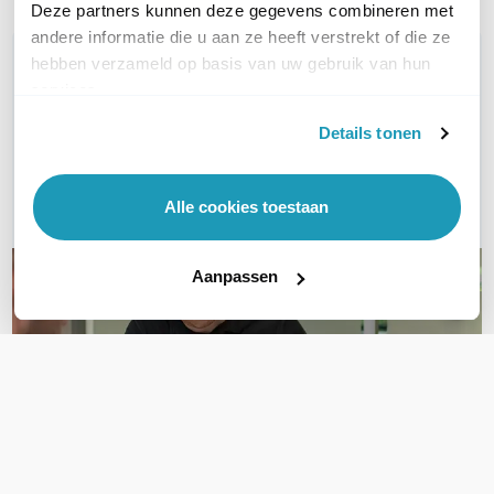
Deze partners kunnen deze gegevens combineren met
andere informatie die u aan ze heeft verstrekt of die ze
WIL JIJ ADVIES OP MAAT?
hebben verzameld op basis van uw gebruik van hun
Vraag het onze experts!
services.
Details tonen
Bel ons
E-mail
Alle cookies toestaan
Aanpassen