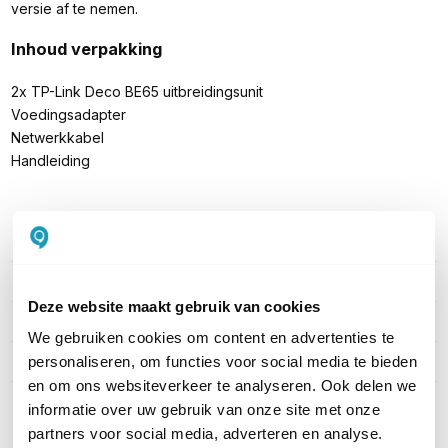
versie af te nemen.
Inhoud verpakking
2x TP-Link Deco BE65 uitbreidingsunit
Voedingsadapter
Netwerkkabel
Handleiding
PRODUCT DETAILS
Merk
TP-Link
Deze website maakt gebruik van cookies
Artikelnummer
TPL-DECOBE652PACK
We gebruiken cookies om content en advertenties te
EAN
4897098686980
personaliseren, om functies voor social media te bieden
en om ons websiteverkeer te analyseren. Ook delen we
informatie over uw gebruik van onze site met onze
Toon meer
partners voor social media, adverteren en analyse.