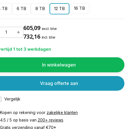
16 TB
4 TB
6 TB
8 TB
12 TB
605,09
excl. btw
732,16
incl. btw
ertijd 1 tot 3 werkdagen
In winkelwagen
Vraag offerte aan
Vergelijk
Kopen op rekening voor
zakelijke klanten
4.5 / 5 op basis van
200+ reviews
Gratis verzending vanaf
€70*