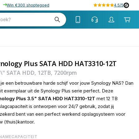
Win €300 shoptegoed
4.5/5
56
zoek?
ynology Plus SATA HDD HAT3310-12T
5\" SATA HDD, 12TB, 7200rpm
 je een betrouwbare harde schijf voor jouw Synology NAS? Dan
dit exemplaar uit de Synology Plus serie perfect. Deze
nology Plus 3.5" SATA HDD HAT3310-12T
met 12 TB
lagcapaciteit is ontworpen voor 24/7 gebruik, zodat jij
zekerd bent van een perfect werkend opslagsysteem voor
w (thuis)kantoor.
NAMECAPACITEIT