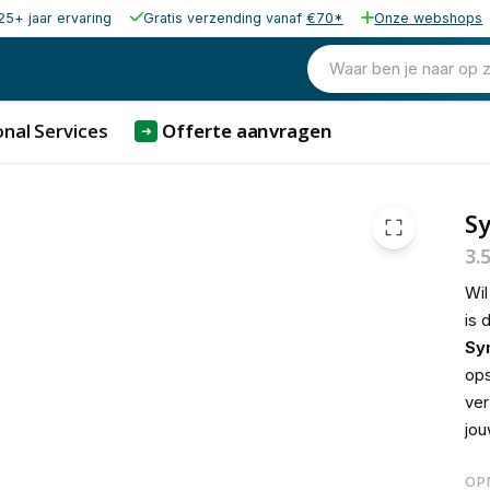
25+ jaar ervaring
Gratis verzending vanaf
€70*
Onze webshops
€ 296,
Waar ben je naar op 
nal Services
Offerte aanvragen
➜
S
3.
Wil
is 
Sy
ops
ver
jou
OP