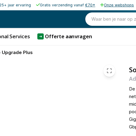
25+ jaar ervaring
Gratis verzending vanaf
€70*
Onze webshops
€ 954,
Waar ben je naar op 
nal Services
Offerte aanvragen
➜
 Upgrade Plus
So
Ad
De 
net
mid
poo
Gig
Gb