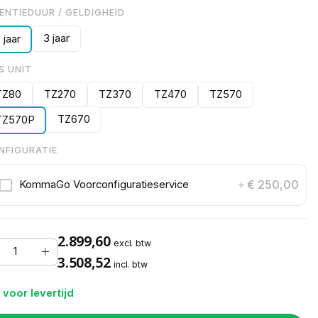
CENTIEDUUR / GELDIGHEID
3 jaar
 jaar
S UNIT
TZ80
TZ270
TZ370
TZ470
TZ570
TZ670
TZ570P
NFIGURATIE
€ 250,00
KommaGo Voorconfiguratieservice
+
2.899,60
excl. btw
3.508,52
incl. btw
 voor levertijd