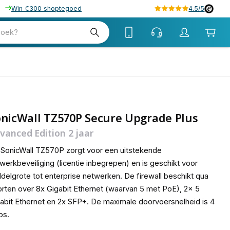
Win €300 shoptegoed
4.5/5
69
zoek?
nicWall TZ570P Secure Upgrade Plus
vanced Edition 2 jaar
SonicWall TZ570P zorgt voor een uitstekende
werkbeveiliging (licentie inbegrepen) en is geschikt voor
delgrote tot enterprise netwerken. De firewall beschikt qua
rten over 8x Gigabit Ethernet (waarvan 5 met PoE), 2x 5
abit Ethernet en 2x SFP+. De maximale doorvoersnelheid is 4
ps.