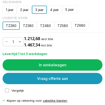
GELDIGHEID
5 jaar
1 jaar
2 jaar
3 jaar
4 jaar
LICENTIE VOOR
TZ680
TZ280
TZ380
TZ480
TZ580
1.212,68
excl. btw
1.467,34
incl. btw
Levertijd 1 tot 3 werkdagen
In winkelwagen
Vraag offerte aan
Vergelijk
Kopen op rekening voor
zakelijke klanten