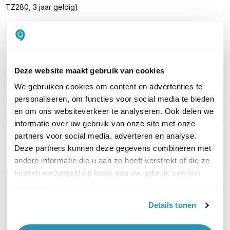
TZ280, 3 jaar geldig)
PRODUCT DETAILS
Merk
SonicWall
Deze website maakt gebruik van cookies
We gebruiken cookies om content en advertenties te
Artikelnummer
03-SSC-6215
personaliseren, om functies voor social media te bieden
Type licentie
Advanced Protection
en om ons websiteverkeer te analyseren. Ook delen we
informatie over uw gebruik van onze site met onze
partners voor social media, adverteren en analyse.
Toon meer
Deze partners kunnen deze gegevens combineren met
andere informatie die u aan ze heeft verstrekt of die ze
hebben verzameld op basis van uw gebruik van hun
WIL JIJ ADVIES OP MAAT?
services.
Vraag het onze experts!
Details tonen
Bel ons