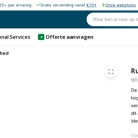
25+ jaar ervaring
Gratis verzending vanaf
€70*
Onze webshops
2.595,00
excl. b
3.139,95
Waar ben je naar op 
incl. b
nal Services
Offerte aanvragen
➜
shed
R
Wi
De 
hog
ver
dit
Ide
CO