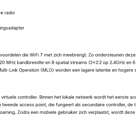
e radio
dingsadapter
 voordelen die WiFi 7 met zich meebrengt. Zo ondersteunen dez
320 MHz bandbreedte en 8 spatial streams (2x2:2 op 2.4GHz en 
 Multi-Link Operation (MLO) worden een lagere latentie en hogere
tuele controller. Binnen het lokale netwerk wordt het eerste acce
en tweede access point, die fungeert als secundaire controller, de
oaming. Zodra een mobiele gebruiker zich verplaatst, wordt deze 