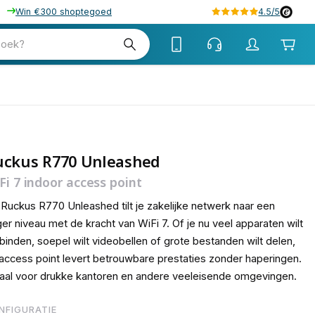
Win €300 shoptegoed
4.5/5
tw
zoek?
tw
uckus R770 Unleashed
Fi 7 indoor access point
Ruckus R770 Unleashed tilt je zakelijke netwerk naar een
er niveau met de kracht van WiFi 7. Of je nu veel apparaten wilt
binden, soepel wilt videobellen of grote bestanden wilt delen,
 access point levert betrouwbare prestaties zonder haperingen.
aal voor drukke kantoren en andere veeleisende omgevingen.
NFIGURATIE