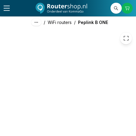
375,00
excl. btw
453,75
incl. btw
/
WiFi routers
/
Peplink B ONE