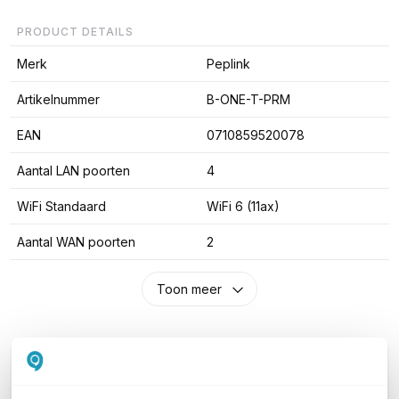
PRODUCT DETAILS
Merk
Peplink
Artikelnummer
B-ONE-T-PRM
EAN
0710859520078
Aantal LAN poorten
4
WiFi Standaard
WiFi 6 (11ax)
Aantal WAN poorten
2
Toon meer
WIL JIJ ADVIES OP MAAT?
Vraag het onze experts!