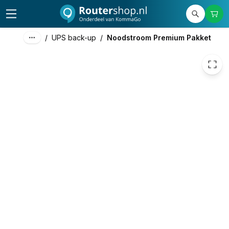
1.163,70
excl. btw
1.408,08
incl. btw
/
UPS back-up
/
Noodstroom Premium Pakket