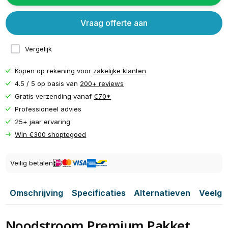
Vraag offerte aan
Vergelijk
Kopen op rekening voor
zakelijke klanten
4.5 / 5 op basis van
200+ reviews
Gratis verzending vanaf
€70*
Professioneel advies
25+ jaar ervaring
Win €300 shoptegoed
Veilig betalen
Omschrijving
Specificaties
Alternatieven
Veelge
Noodstroom Premium Pakket