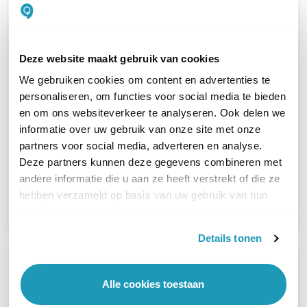
Huidig product
Deze website maakt gebruik van cookies
We gebruiken cookies om content en advertenties te
personaliseren, om functies voor social media te bieden
Noodstroom Starter
Noodstroom Premium
en om ons websiteverkeer te analyseren. Ook delen we
informatie over uw gebruik van onze site met onze
Pakket
Pakket
partners voor social media, adverteren en analyse.
2x XT420 + PPS500-GR
2x XT420 + PPS730-GR +
Deze partners kunnen deze gegevens combineren met
611,07
PSP200
excl. btw
andere informatie die u aan ze heeft verstrekt of die ze
739,39
1.163,70
incl. btw
excl. btw
hebben verzameld op basis van uw gebruik van hun
1.408,08
incl. btw
services.
Details tonen
WIL JIJ ADVIES OP MAAT?
Vraag het onze experts!
Alle cookies toestaan