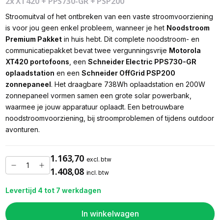
2x XT420 + PPS730-GR + PSP200
Stroomuitval of het ontbreken van een vaste stroomvoorziening
is voor jou geen enkel probleem, wanneer je het
Noodstroom
Premium Pakket
in huis hebt. Dit complete noodstroom- en
communicatiepakket bevat twee vergunningsvrije
Motorola
XT420 portofoons
, een
Schneider Electric PPS730-GR
oplaadstation
en een
Schneider OffGrid PSP200
zonnepaneel
. Het draagbare 738Wh oplaadstation en 200W
zonnepaneel vormen samen een grote solar powerbank,
waarmee je jouw apparatuur oplaadt. Een betrouwbare
noodstroomvoorziening, bij stroomproblemen of tijdens outdoor
avonturen.
1.163,70
excl. btw
1.408,08
incl. btw
Levertijd 4 tot 7 werkdagen
In winkelwagen