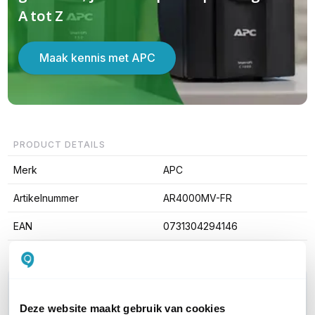
A tot Z
Maak kennis met APC
PRODUCT DETAILS
Merk
APC
Artikelnummer
AR4000MV-FR
EAN
0731304294146
WIL JIJ ADVIES OP MAAT?
Vraag het onze experts!
Deze website maakt gebruik van cookies