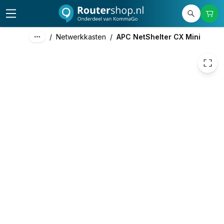
81,83
excl. btw
99,01
incl. btw
/
Netwerkkasten
/
APC NetShelter CX Mini