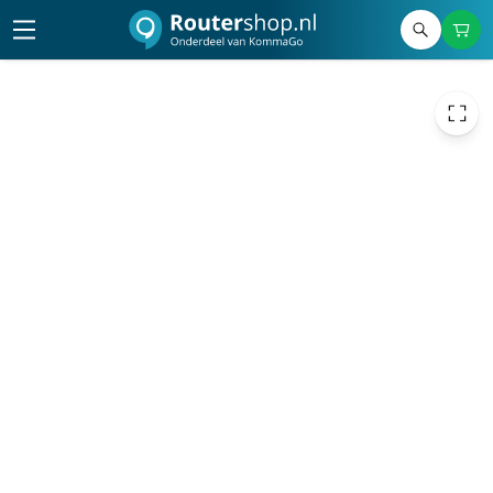
660,00
excl. btw
798,60
incl. btw