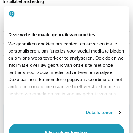
Installatiehandleiding
PRODUCT DETAILS
Deze website maakt gebruik van cookies
Merk
Netgear
We gebruiken cookies om content en advertenties te
Artikelnummer
GSM4212P-100EUS
personaliseren, om functies voor social media te bieden
en om ons websiteverkeer te analyseren. Ook delen we
EAN
0606449149548
informatie over uw gebruik van onze site met onze
partners voor social media, adverteren en analyse.
PoE
802.3af PoE (15.4W)
Deze partners kunnen deze gegevens combineren met
Managed / Unmanaged
Managed
andere informatie die u aan ze heeft verstrekt of die ze
hebben verzameld op basis van uw gebruik van hun
services.
WIL JIJ ADVIES OP MAAT?
Details tonen
Vraag het onze experts!
Alle cookies toestaan