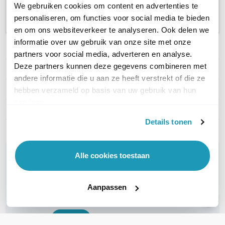
We gebruiken cookies om content en advertenties te
netwerkapparatuur te beschikken. Ondersteuning voor
personaliseren, om functies voor social media te bieden
dit product verloopt via de
MikroTik website
.
en om ons websiteverkeer te analyseren. Ook delen we
informatie over uw gebruik van onze site met onze
PRODUCT DETAILS
partners voor social media, adverteren en analyse.
Deze partners kunnen deze gegevens combineren met
Merk
MikroTik
andere informatie die u aan ze heeft verstrekt of die ze
Artikelnummer
CRS518-16XS-2XQ-RM
hebben verzameld op basis van uw gebruik van hun
services.
EAN
4752224007438
Details tonen
WIL JIJ ADVIES OP MAAT?
Alle cookies toestaan
Vraag het onze experts!
Aanpassen
Bel ons
E-mail