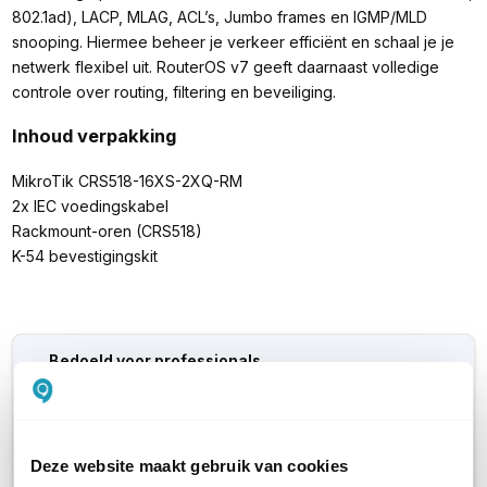
802.1ad), LACP, MLAG, ACL’s, Jumbo frames en IGMP/MLD
snooping. Hiermee beheer je verkeer efficiënt en schaal je je
netwerk flexibel uit. RouterOS v7 geeft daarnaast volledige
controle over routing, filtering en beveiliging.
Inhoud verpakking
MikroTik CRS518-16XS-2XQ-RM
2x IEC voedingskabel
Rackmount-oren (CRS518)
K-54 bevestigingskit
Bedoeld voor professionals
MikroTik producten staan bekend om hun goede
hardware specificaties tegen een lage prijs. De
producten zijn ontwikkeld voor installateurs, hobbyisten
en professionals. Om deze producten te kunnen
Deze website maakt gebruik van cookies
gebruiken, dien je over voldoende kennis van