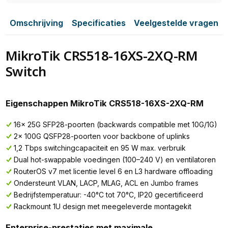
Omschrijving
Specificaties
Veelgestelde vragen
MikroTik CRS518-16XS-2XQ-RM
Switch
Eigenschappen MikroTik CRS518-16XS-2XQ-RM
16x 25G SFP28-poorten (backwards compatible met 10G/1G)
2x 100G QSFP28-poorten voor backbone of uplinks
1,2 Tbps switchingcapaciteit en 95 W max. verbruik
Dual hot-swappable voedingen (100–240 V) en ventilatoren
RouterOS v7 met licentie level 6 en L3 hardware offloading
Ondersteunt VLAN, LACP, MLAG, ACL en Jumbo frames
Bedrijfstemperatuur: -40°C tot 70°C, IP20 gecertificeerd
Rackmount 1U design met meegeleverde montagekit
Enterprise-prestaties met maximale