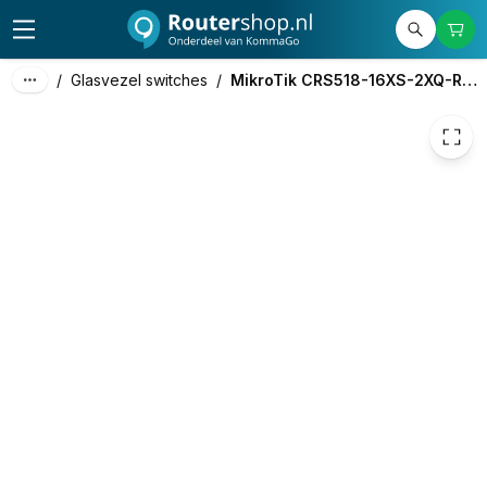
1.302,12
excl. btw
1.575,57
incl. btw
/
Glasvezel switches
/
MikroTik CRS518-16XS-2XQ-RM Switch