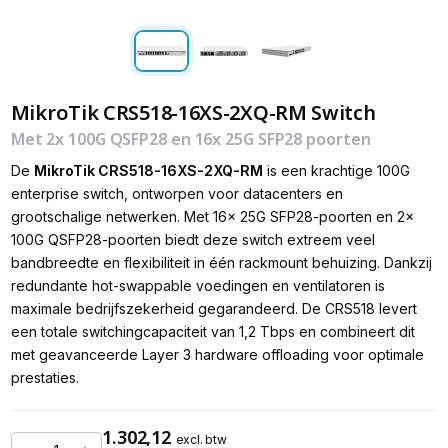
MikroTik CRS518-16XS-2XQ-RM Switch
Met 2x 100G QSFP28 en 16x 25G SFP28 poorten
De
MikroTik CRS518-16XS-2XQ-RM
is een krachtige 100G
enterprise switch, ontworpen voor datacenters en
grootschalige netwerken. Met 16x 25G SFP28-poorten en 2x
100G QSFP28-poorten biedt deze switch extreem veel
bandbreedte en flexibiliteit in één rackmount behuizing. Dankzij
redundante hot-swappable voedingen en ventilatoren is
maximale bedrijfszekerheid gegarandeerd. De CRS518 levert
een totale switchingcapaciteit van 1,2 Tbps en combineert dit
met geavanceerde Layer 3 hardware offloading voor optimale
prestaties.
1.302,12
excl. btw