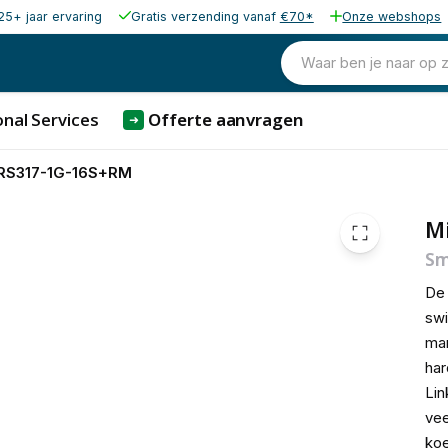
25+ jaar ervaring
Gratis verzending vanaf
€70*
Onze webshops
398,63
excl. b
482,34
Waar ben je naar op 
incl. b
nal Services
Offerte aanvragen
➜
CRS317-1G-16S+RM
M
Sm
D
swi
man
har
Lin
vee
koe