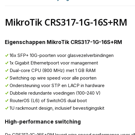
MikroTik CRS317-1G-16S+RM
Eigenschappen MikroTik CRS317-1G-16S+RM
16x SFP+ 10G-poorten voor glasvezelverbindingen
1x Gigabit Ethernetpoort voor management
Dual-core CPU (800 MHz) met 1 GB RAM
Switching op wire speed voor alle poorten
Ondersteuning voor STP en LACP in hardware
Dubbele redundante voedingen (100–240 V)
RouterOS (L6) of SwitchOS dual boot
1U rackmount design, inclusief bevestigingskit
High-performance switching
De CRS317-1G-16S+RM levert wire speed performance voor alle