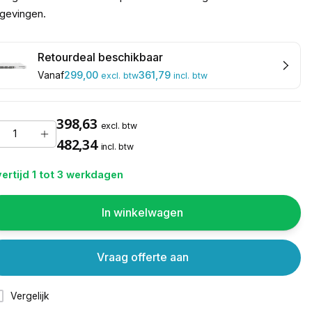
gevingen.
Retourdeal beschikbaar
299,00
361,79
Vanaf
excl. btw
incl. btw
398,63
excl. btw
482,34
incl. btw
ertijd 1 tot 3 werkdagen
In winkelwagen
Vraag offerte aan
Vergelijk