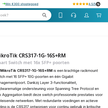
Win €300 shoptegoed
4.5/5
tw
zoek?
tw
ikroTik CRS317-1G-16S+RM
art Switch met 16x SFP+ poorten
e
MikroTik CRS317-1G-16S+RM
is een krachtige rackmount
tch met 16 SFP+ 10G-poorten en één Gigabit
agementpoort. Dankzij Layer 3-functionaliteit,
dwarematige ondersteuning voor Spanning Tree Protocol en
k Aggregation biedt deze switch professionele prestaties voor
leisende netwerken. Met redundante voedingen en actieve
ling is de CRS317 ontworpen voor continu gebruik in kritische