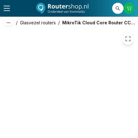
2.449,37
excl. btw
2.963,74
incl. btw
/
Glasvezel routers
/
MikroTik Cloud Core Router CCR2216-1G-12XS-2XQ