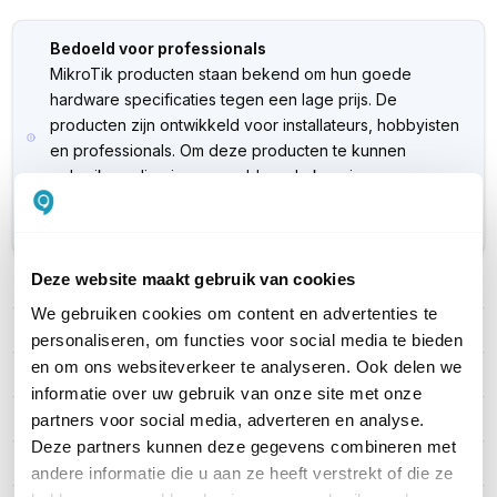
Bedoeld voor professionals
MikroTik producten staan bekend om hun goede
hardware specificaties tegen een lage prijs. De
producten zijn ontwikkeld voor installateurs, hobbyisten
en professionals. Om deze producten te kunnen
gebruiken, dien je over voldoende kennis van
netwerkapparatuur te beschikken. Ondersteuning voor
dit product verloopt via de
MikroTik website
.
Deze website maakt gebruik van cookies
PRODUCT DETAILS
We gebruiken cookies om content en advertenties te
Merk
MikroTik
personaliseren, om functies voor social media te bieden
en om ons websiteverkeer te analyseren. Ook delen we
Artikelnummer
CCR2216-1G-12XS-2XQ
informatie over uw gebruik van onze site met onze
EAN
4752224000026
partners voor social media, adverteren en analyse.
Deze partners kunnen deze gegevens combineren met
WiFi Standaard
Geen WiFi
andere informatie die u aan ze heeft verstrekt of die ze