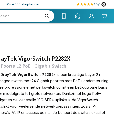
Win €300 shoptegoed
4.5/5
tw
zoek?
tw
rayTek VigorSwitch P2282X
 Poorts L2 PoE+ Gigabit Switch
e
DrayTek VigorSwitch P2282x
is een krachtige Layer 2+
aged switch met 24 Gigabit poorten met PoE+ ondersteuning.
e professionele netwerkswitch vormt een betrouwbare basis
r middelgrote tot grote netwerken. Dankzij het hoge PoE-
get en de vier snelle 10G SFP+ uplinks is de VigorSwitch
chikt voor veeleisende netwerktoepassingen, zoals IP-
era’s, VoIP en access points. Je beheert de switch lokaal of