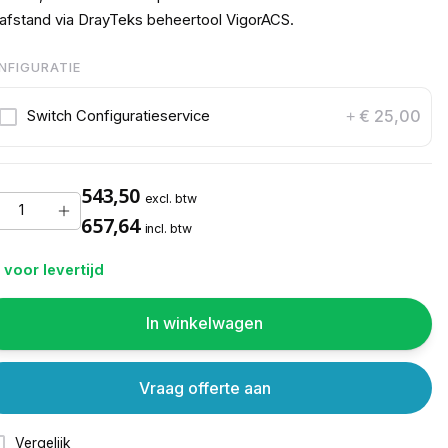
afstand via DrayTeks beheertool VigorACS.
NFIGURATIE
€ 25,00
Switch Configuratieservice
+
543,50
excl. btw
657,64
incl. btw
 voor levertijd
In winkelwagen
Vraag offerte aan
Vergelijk