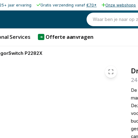
25+ jaar ervaring
Gratis verzending vanaf
€70*
Onze webshops
543,50
excl. b
657,64
Waar ben je naar op 
incl. b
nal Services
Offerte aanvragen
➜
igorSwitch P2282X
D
24
D
man
Dez
voo
bud
ges
cam