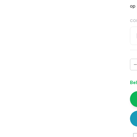
op 
CO
Bel