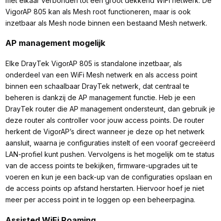
met elkaar verbonden tot één groot dekkend WiFi netwerk. De
VigorAP 805 kan als Mesh root functioneren, maar is ook
inzetbaar als Mesh node binnen een bestaand Mesh netwerk.
AP management mogelijk
Elke DrayTek VigorAP 805 is standalone inzetbaar, als
onderdeel van een WiFi Mesh netwerk en als access point
binnen een schaalbaar DrayTek netwerk, dat centraal te
beheren is dankzij de AP management functie. Heb je een
DrayTek router die AP management ondersteunt, dan gebruik je
deze router als controller voor jouw access points. De router
herkent de VigorAP’s direct wanneer je deze op het netwerk
aansluit, waarna je configuraties instelt of een vooraf gecreëerd
LAN-profiel kunt pushen. Vervolgens is het mogelijk om te status
van de access points te bekijken, firmware-upgrades uit te
voeren en kun je een back-up van de configuraties opslaan en
de access points op afstand herstarten. Hiervoor hoef je niet
meer per access point in te loggen op een beheerpagina.
Assisted WiFi Roaming