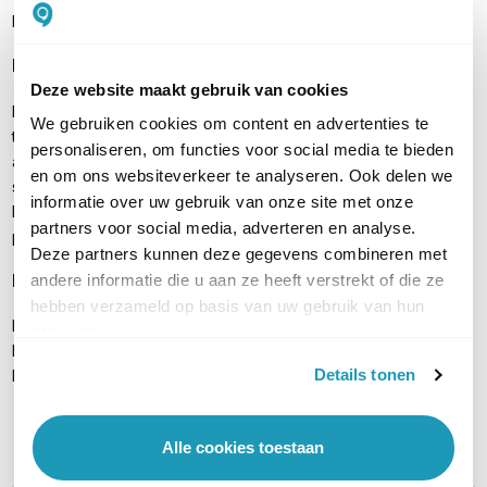
het netwerk een stuk efficiënter maakt.
Band Steering
Deze website maakt gebruik van cookies
Naast Airtime Fairness biedt de VigorAP 805 Band Steering
We gebruiken cookies om content en advertenties te
technologie. Deze technologie stuurt 5GHz compatible
personaliseren, om functies voor social media te bieden
apparaten automatisch naar de 5GHz frequentie voor hogere
en om ons websiteverkeer te analyseren. Ook delen we
snelheden. Dit zorgt er tevens voor dat er meer bandbreedte
informatie over uw gebruik van onze site met onze
beschikbaar blijft op de 2.4 GHz frequentie, zodat alle clients
partners voor social media, adverteren en analyse.
profiteren van uitstekende WiFi-prestaties.
Deze partners kunnen deze gegevens combineren met
Inhoud verpakking
andere informatie die u aan ze heeft verstrekt of die ze
hebben verzameld op basis van uw gebruik van hun
DrayTek VigorAP 805 access point
services.
Netstroomadapter
Details tonen
Handleiding
Alle cookies toestaan
PRODUCT DETAILS