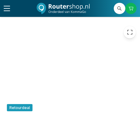
72,20
excl. btw
87,36
incl. btw
Retourdeal