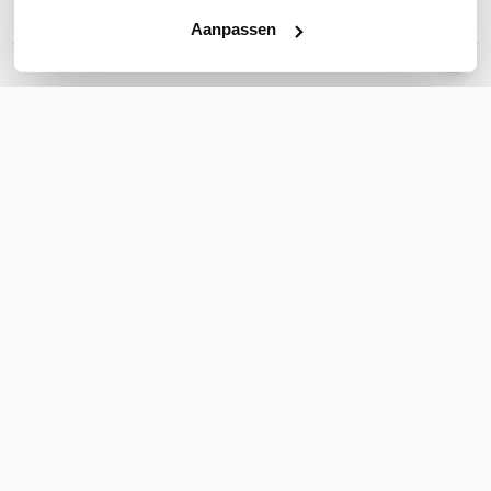
Merk
DrayTek
Aanpassen
Artikelnummer
dd-VAP805
EAN
4710484748645
WiFi Standaard
WiFi 6 (11ax)
Indoor of outdoor
Indoor
WiFi-frequentieband
2,4 GHz & 5 GHz
Toon meer
WIL JIJ ADVIES OP MAAT?
Vraag het onze experts!
Bel ons